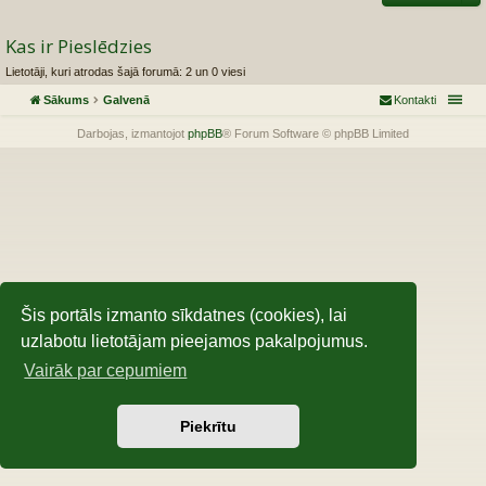
Kas ir Pieslēdzies
Lietotāji, kuri atrodas šajā forumā: 2 un 0 viesi
Sākums
Galvenā
Kontakti
Darbojas, izmantojot
phpBB
® Forum Software © phpBB Limited
Šis portāls izmanto sīkdatnes (cookies), lai
uzlabotu lietotājam pieejamos pakalpojumus.
Vairāk par cepumiem
Piekrītu