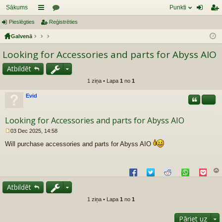
Sākums
Punkti
Pieslēgties
aī
Reģistrēties
or
ie
eģ
Galvenā
sn
u
sl
ist
Looking for Accessories and parts for Abyss AIO
es
mi
ēg
rēt
tie
ie
Atbildēt
1 ziņa • Lapa
1
no
1
s
s
Evid
Citāts
Share
Looking for Accessories and parts for Abyss AIO
03 Dec 2025, 14:58
R
Will purchase accessories and parts for Abyss AIO
a
k
s
t
s
z
Atbildēt
au
gš
1 ziņa • Lapa
1
no
1
u
Pāriet uz