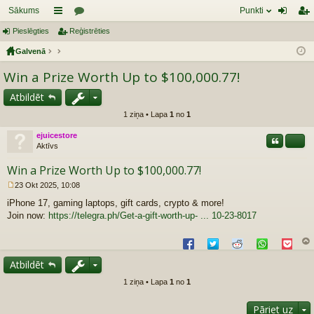
Sākums
Punkti
Pieslēgties
aī
Reģistrēties
or
ie
eģ
Galvenā
sn
u
sl
ist
Win a Prize Worth Up to $100,000.77!
es
mi
ēg
rēt
tie
ie
Atbildēt
1 ziņa • Lapa
1
no
1
s
s
ejuicestore
Citāts
Share
Aktīvs
Win a Prize Worth Up to $100,000.77!
23 Okt 2025, 10:08
R
iPhone 17, gaming laptops, gift cards, crypto & more!
a
k
Join now:
https://telegra.ph/Get-a-gift-worth-up- ... 10-23-8017
s
t
s
z
Atbildēt
au
gš
1 ziņa • Lapa
1
no
1
u
Pāriet uz