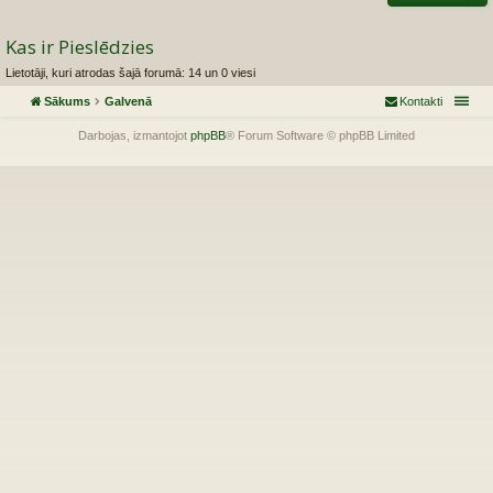
Kas ir Pieslēdzies
Lietotāji, kuri atrodas šajā forumā: 14 un 0 viesi
Sākums
Galvenā
Kontakti
Darbojas, izmantojot
phpBB
® Forum Software © phpBB Limited