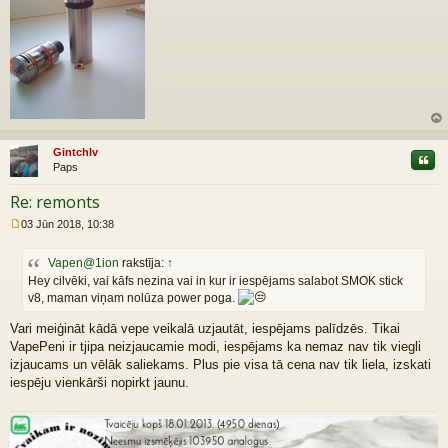
z
au
Gintchlv
Citāt
gš
Paps
u
Re: remonts
03 Jūn 2018, 10:38
R
a
Vapen@1ion
rakstīja:
↑
k
s
Hey cilvēki, vai kāfs nezina vai in kur ir iespējams salabot SMOK stick
t
v8, maman viņam nolūza power poga.
s
Vari meiģināt kādā vepe veikalā uzjautāt, iespējams palīdzēs. Tikai
VapePeni ir tjipa neizjaucamie modi, iespējams ka nemaz nav tik viegli
izjaucams un vēlāk saliekams. Plus pie visa tā cena nav tik liela, izskati
iespēju vienkārši nopirkt jaunu.