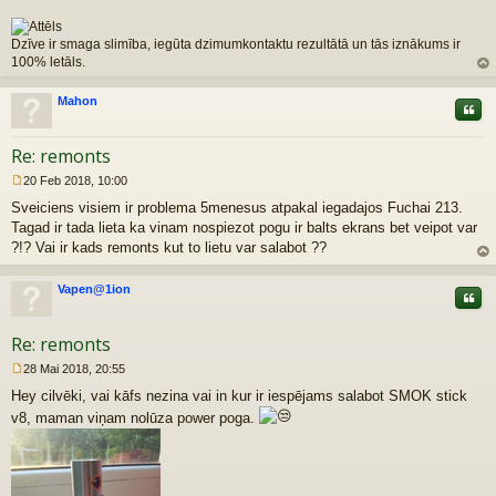
Dzīve ir smaga slimība, iegūta dzimumkontaktu rezultātā un tās iznākums ir
100% letāls.
z
au
Mahon
Citāt
gš
u
Re: remonts
20 Feb 2018, 10:00
R
Sveiciens visiem ir problema 5menesus atpakal iegadajos Fuchai 213.
a
k
Tagad ir tada lieta ka vinam nospiezot pogu ir balts ekrans bet veipot var
s
?!? Vai ir kads remonts kut to lietu var salabot ??
t
z
s
au
Vapen@1ion
Citāt
gš
u
Re: remonts
28 Mai 2018, 20:55
R
Hey cilvēki, vai kāfs nezina vai in kur ir iespējams salabot SMOK stick
a
k
v8, maman viņam nolūza power poga.
s
t
s