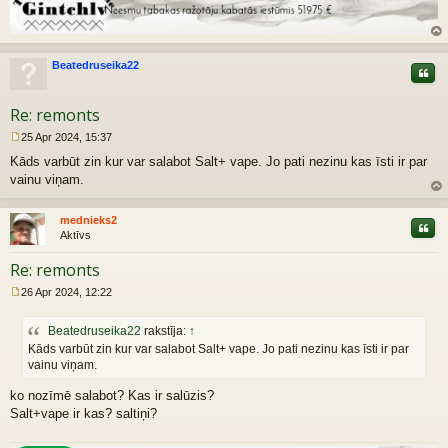
z
au
Beatedruseika22
Citāt
gš
u
Re: remonts
25 Apr 2024, 15:37
R
Kāds varbūt zin kur var salabot Salt+ vape. Jo pati nezinu kas īsti ir par
a
k
vainu viņam.
s
z
t
au
mednieks2
s
Citāt
gš
Aktīvs
u
Re: remonts
26 Apr 2024, 12:22
R
a
Beatedruseika22
rakstīja:
↑
k
s
Kāds varbūt zin kur var salabot Salt+ vape. Jo pati nezinu kas īsti ir par
t
vainu viņam.
s
ko nozīmē salabot? Kas ir salūzis?
Salt+vape ir kas? saltiņi?