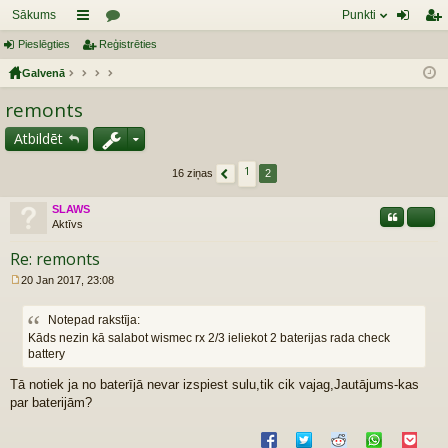
Sākums
Punkti
Pieslēgties
aī
Reģistrēties
or
ie
eģ
Galvenā
sn
u
sl
ist
remonts
es
mi
ēg
rēt
tie
ie
Atbildēt
s
s
1
16 ziņas
2
Iepriekšējais
SLAWS
Citāts
Share
Aktīvs
Re: remonts
20 Jan 2017, 23:08
R
a
Notepad rakstīja:
k
s
Kāds nezin kā salabot wismec rx 2/3 ieliekot 2 baterijas rada check
t
battery
s
Tā notiek ja no baterījā nevar izspiest sulu,tik cik vajag,Jautājums-kas
par baterijām?