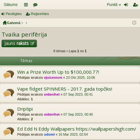
Sākums
Punkti
Pieslēgties
aī
Reģistrēties
or
ie
eģ
Galvenā
sn
u
sl
ist
Tvaika perifērija
es
mi
ēg
rēt
tie
ie
Jauns
raksts
8 tēmas • Lapa
1
no
1
s
s
Tēmas
Win a Prize Worth Up to $100,000.77!
Pēdējais ieraksts
ejuicestore
«
23 Okt 2025, 10:06
Vape fidget SPINNERS - 2017. gada topčiks!
Pēdējais ieraksts
erdenihet
«
07 Sep 2023, 00:41
Atbildes:
1
Driptipi
Pēdējais ieraksts
erdenihet
«
07 Sep 2023, 00:40
Atbildes:
2
Ed Edd N Eddy Wallpapers https://wallpapershigh.com/
Pēdējais ieraksts
odomi
«
16 Mar 2023, 02:54