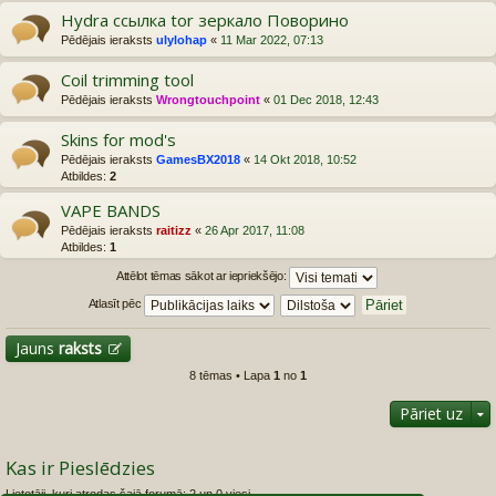
Hydra ссылка tor зеркало Поворино
Pēdējais ieraksts
ulylohap
«
11 Mar 2022, 07:13
Coil trimming tool
Pēdējais ieraksts
Wrongtouchpoint
«
01 Dec 2018, 12:43
Skins for mod's
Pēdējais ieraksts
GamesBX2018
«
14 Okt 2018, 10:52
Atbildes:
2
VAPE BANDS
Pēdējais ieraksts
raitizz
«
26 Apr 2017, 11:08
Atbildes:
1
Attēlot tēmas sākot ar iepriekšējo:
Atlasīt pēc
Jauns
raksts
8 tēmas • Lapa
1
no
1
Pāriet uz
Kas ir Pieslēdzies
Lietotāji, kuri atrodas šajā forumā: 2 un 0 viesi