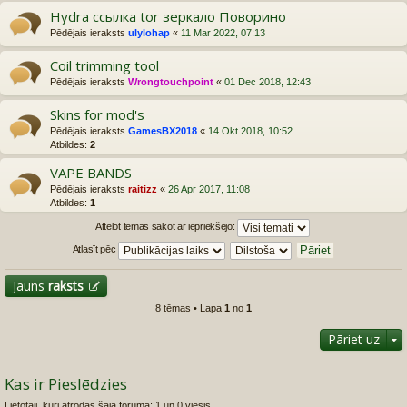
Hydra ссылка tor зеркало Поворино
Pēdējais ieraksts
ulylohap
«
11 Mar 2022, 07:13
Coil trimming tool
Pēdējais ieraksts
Wrongtouchpoint
«
01 Dec 2018, 12:43
Skins for mod's
Pēdējais ieraksts
GamesBX2018
«
14 Okt 2018, 10:52
Atbildes:
2
VAPE BANDS
Pēdējais ieraksts
raitizz
«
26 Apr 2017, 11:08
Atbildes:
1
Attēlot tēmas sākot ar iepriekšējo:
Atlasīt pēc
Jauns
raksts
8 tēmas • Lapa
1
no
1
Pāriet uz
Kas ir Pieslēdzies
Lietotāji, kuri atrodas šajā forumā: 1 un 0 viesis