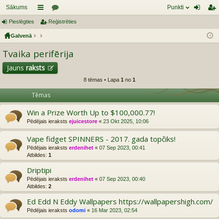
Sākums
Punkti
Pieslēgties
aī
Reģistrēties
or
ie
eģ
Galvenā
sn
u
sl
ist
Tvaika perifērija
es
mi
ēg
rēt
tie
ie
Jauns
raksts
8 tēmas • Lapa
1
no
1
s
s
Tēmas
Win a Prize Worth Up to $100,000.77!
Pēdējais ieraksts
ejuicestore
«
23 Okt 2025, 10:06
Vape fidget SPINNERS - 2017. gada topčiks!
Pēdējais ieraksts
erdenihet
«
07 Sep 2023, 00:41
Atbildes:
1
Driptipi
Pēdējais ieraksts
erdenihet
«
07 Sep 2023, 00:40
Atbildes:
2
Ed Edd N Eddy Wallpapers https://wallpapershigh.com/
Pēdējais ieraksts
odomi
«
16 Mar 2023, 02:54