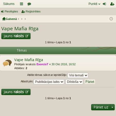
Sākums
Punkti
Pieslēgties
aī
Reģistrēties
or
ie
eģ
Galvenā
sn
u
sl
ist
Vape Mafia Rīga
es
mi
ēg
rēt
tie
ie
Jauns
raksts
1 tēma • Lapa
1
no
1
s
s
Tēmas
Vape Mafia Rīga
Pēdējais ieraksts
ExorcisT
«
30 Okt 2016, 16:52
Atbildes:
2
Attēlot tēmas sākot ar iepriekšējo:
Atlasīt pēc
Jauns
raksts
1 tēma • Lapa
1
no
1
Pāriet uz