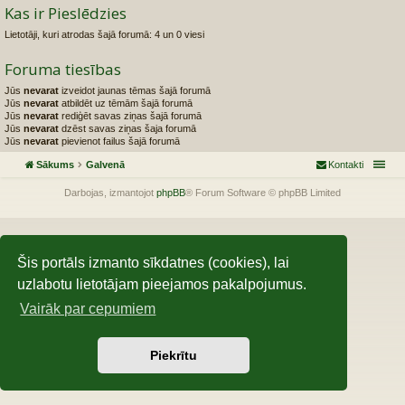
Kas ir Pieslēdzies
Lietotāji, kuri atrodas šajā forumā: 4 un 0 viesi
Foruma tiesības
Jūs
nevarat
izveidot jaunas tēmas šajā forumā
Jūs
nevarat
atbildēt uz tēmām šajā forumā
Jūs
nevarat
rediģēt savas ziņas šajā forumā
Jūs
nevarat
dzēst savas ziņas šaja forumā
Jūs
nevarat
pievienot failus šajā forumā
Sākums
Galvenā
Kontakti
Darbojas, izmantojot
phpBB
® Forum Software © phpBB Limited
Šis portāls izmanto sīkdatnes (cookies), lai
uzlabotu lietotājam pieejamos pakalpojumus.
Vairāk par cepumiem
Piekrītu