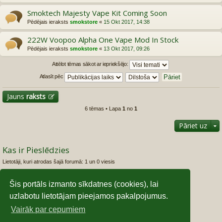
Smoktech Majesty Vape Kit Coming Soon
Pēdējais ieraksts
smokstore
«
15 Okt 2017, 14:38
222W Voopoo Alpha One Vape Mod In Stock
Pēdējais ieraksts
smokstore
«
13 Okt 2017, 09:26
Attēlot tēmas sākot ar iepriekšējo:
Atlasīt pēc
Jauns
raksts
6 tēmas • Lapa
1
no
1
Pāriet uz
Kas ir Pieslēdzies
Lietotāji, kuri atrodas šajā forumā: 1 un 0 viesis
Foruma tiesības
Šis portāls izmanto sīkdatnes (cookies), lai
Jūs
nevarat
izveidot jaunas tēmas šajā forumā
uzlabotu lietotājam pieejamos pakalpojumus.
Jūs
nevarat
atbildēt uz tēmām šajā forumā
Jūs
nevarat
rediģēt savas ziņas šajā forumā
Vairāk par cepumiem
Jūs
nevarat
dzēst savas ziņas šaja forumā
Jūs
nevarat
pievienot failus šajā forumā