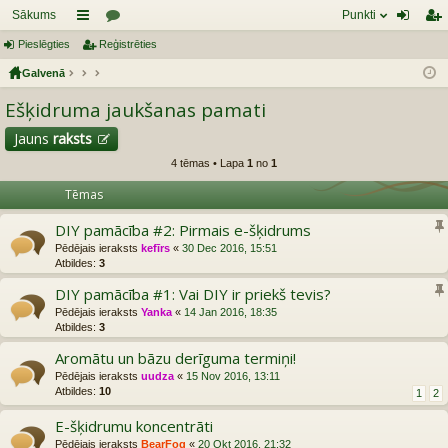
Sākums
Punkti
Pieslēgties
aī
Reģistrēties
or
ie
eģ
Galvenā
sn
u
sl
ist
Ešķidruma jaukšanas pamati
es
mi
ēg
rēt
tie
ie
Jauns
raksts
4 tēmas • Lapa
1
no
1
s
s
Tēmas
DIY pamācība #2: Pirmais e-šķidrums
Pēdējais ieraksts
kefīrs
«
30 Dec 2016, 15:51
Atbildes:
3
DIY pamācība #1: Vai DIY ir priekš tevis?
Pēdējais ieraksts
Yanka
«
14 Jan 2016, 18:35
Atbildes:
3
Aromātu un bāzu derīguma termiņi!
Pēdējais ieraksts
uudza
«
15 Nov 2016, 13:11
Atbildes:
10
1
2
E-šķidrumu koncentrāti
Pēdējais ieraksts
BearFog
«
20 Okt 2016, 21:32