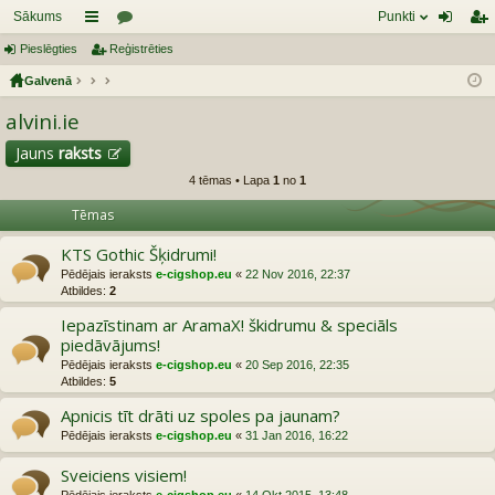
Sākums
Punkti
Pieslēgties
aī
Reģistrēties
or
ie
eģ
Galvenā
sn
u
sl
ist
alvini.ie
es
mi
ēg
rēt
tie
ie
Jauns
raksts
4 tēmas • Lapa
1
no
1
s
s
Tēmas
KTS Gothic Šķidrumi!
Pēdējais ieraksts
e-cigshop.eu
«
22 Nov 2016, 22:37
Atbildes:
2
Iepazīstinam ar AramaX! škidrumu & speciāls
piedāvājums!
Pēdējais ieraksts
e-cigshop.eu
«
20 Sep 2016, 22:35
Atbildes:
5
Apnicis tīt drāti uz spoles pa jaunam?
Pēdējais ieraksts
e-cigshop.eu
«
31 Jan 2016, 16:22
Sveiciens visiem!
Pēdējais ieraksts
e-cigshop.eu
«
14 Okt 2015, 13:48