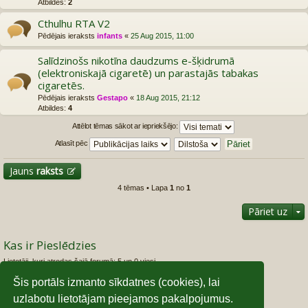
Atbildes:
2
Cthulhu RTA V2
Pēdējais ieraksts
infants
«
25 Aug 2015, 11:00
Salīdzinošs nikotīna daudzums e-šķidrumā
(elektroniskajā cigaretē) un parastajās tabakas
cigaretēs.
Pēdējais ieraksts
Gestapo
«
18 Aug 2015, 21:12
Atbildes:
4
Attēlot tēmas sākot ar iepriekšējo:
Atlasīt pēc
Jauns
raksts
4 tēmas • Lapa
1
no
1
Pāriet uz
Kas ir Pieslēdzies
Lietotāji, kuri atrodas šajā forumā: 5 un 0 viesi
Šis portāls izmanto sīkdatnes (cookies), lai
Foruma tiesības
uzlabotu lietotājam pieejamos pakalpojumus.
Jūs
nevarat
izveidot jaunas tēmas šajā forumā