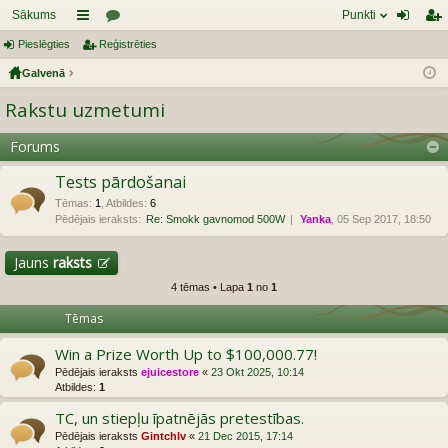
Sākums
Punkti
Pieslēgties
aī
Reģistrēties
or
ie
eģ
Galvenā
sn
u
sl
ist
Rakstu uzmetumi
es
mi
ēg
rēt
tie
ie
Forums
s
s
Tests pārdošanai
Tēmas
:
1
,
Atbildes
:
6
Pēdējais ieraksts:
Re: Smokk gavnomod 500W
Yanka
, 05 Sep 2017, 18:50
Jauns
raksts
4 tēmas • Lapa
1
no
1
Tēmas
Win a Prize Worth Up to $100,000.77!
Pēdējais ieraksts
ejuicestore
«
23 Okt 2025, 10:14
Atbildes:
1
TC, un stiepļu īpatnējās pretestības.
Pēdējais ieraksts
Gintchlv
«
21 Dec 2015, 17:14