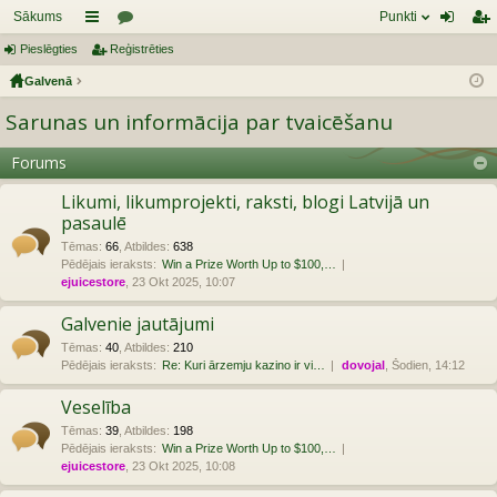
Sākums
Punkti
Pieslēgties
aī
Reģistrēties
or
ie
eģ
Galvenā
sn
u
sl
ist
Sarunas un informācija par tvaicēšanu
es
mi
ēg
rēt
tie
ie
Forums
s
s
Likumi, likumprojekti, raksti, blogi Latvijā un
pasaulē
Tēmas
:
66
,
Atbildes
:
638
Pēdējais ieraksts:
Win a Prize Worth Up to $100,…
ejuicestore
, 23 Okt 2025, 10:07
Galvenie jautājumi
Tēmas
:
40
,
Atbildes
:
210
Pēdējais ieraksts:
Re: Kuri ārzemju kazino ir vi…
dovojal
, Šodien, 14:12
Veselība
Tēmas
:
39
,
Atbildes
:
198
Pēdējais ieraksts:
Win a Prize Worth Up to $100,…
ejuicestore
, 23 Okt 2025, 10:08