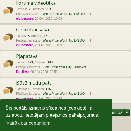
Foruma videotēka
Tēmas
:
63
,
Atbildes
:
253
Pēdējais ieraksts:
Win a Prize Worth Up to $100,…
ejuicestore
, 23 Okt 2025, 10:08
Gintchlv iesaka
Tēmas
:
8
,
Atbildes
:
16
Pēdējais ieraksts:
Win a Prize Worth Up to $100,…
ejuicestore
, 23 Okt 2025, 10:09
Pļapātava
Tēmas
:
193
,
Atbildes
:
1485
Pēdējais ieraksts:
Girls From Your City - Anonym…
De_Rive
, 06 Jūn 2026, 22:51
Būvē modu pats
Tēmas
:
19
,
Atbildes
:
145
Pēdējais ieraksts:
Win a Prize Worth Up to $100,…
ejuicestore
, 23 Okt 2025, 10:10
Šis portāls izmanto sīkdatnes (cookies), lai
Pāriet uz
uzlabotu lietotājam pieejamos pakalpojumus.
Vairāk par cepumiem
Kas ir Pieslēdzies