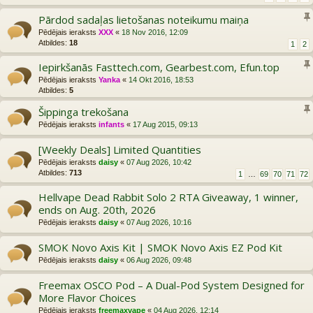
Pārdod sadaļas lietošanas noteikumu maiņa
Pēdējais ieraksts
XXX
«
18 Nov 2016, 12:09
Atbildes:
18
1
2
Iepirkšanās Fasttech.com, Gearbest.com, Efun.top
Pēdējais ieraksts
Yanka
«
14 Okt 2016, 18:53
Atbildes:
5
Šippinga trekošana
Pēdējais ieraksts
infants
«
17 Aug 2015, 09:13
[Weekly Deals] Limited Quantities
Pēdējais ieraksts
daisy
«
07 Aug 2026, 10:42
Atbildes:
713
1
…
69
70
71
72
Hellvape Dead Rabbit Solo 2 RTA Giveaway, 1 winner,
ends on Aug. 20th, 2026
Pēdējais ieraksts
daisy
«
07 Aug 2026, 10:16
SMOK Novo Axis Kit | SMOK Novo Axis EZ Pod Kit
Pēdējais ieraksts
daisy
«
06 Aug 2026, 09:48
Freemax OSCO Pod – A Dual-Pod System Designed for
More Flavor Choices
Pēdējais ieraksts
freemaxvape
«
04 Aug 2026, 12:14