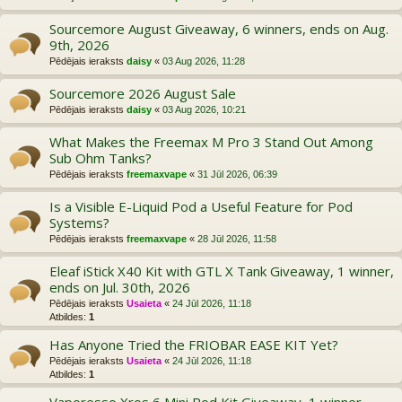
Sourcemore August Giveaway, 6 winners, ends on Aug.
9th, 2026
Pēdējais ieraksts
daisy
«
03 Aug 2026, 11:28
Sourcemore 2026 August Sale
Pēdējais ieraksts
daisy
«
03 Aug 2026, 10:21
What Makes the Freemax M Pro 3 Stand Out Among
Sub Ohm Tanks?
Pēdējais ieraksts
freemaxvape
«
31 Jūl 2026, 06:39
Is a Visible E-Liquid Pod a Useful Feature for Pod
Systems?
Pēdējais ieraksts
freemaxvape
«
28 Jūl 2026, 11:58
Eleaf iStick X40 Kit with GTL X Tank Giveaway, 1 winner,
ends on Jul. 30th, 2026
Pēdējais ieraksts
Usaieta
«
24 Jūl 2026, 11:18
Atbildes:
1
Has Anyone Tried the FRIOBAR EASE KIT Yet?
Pēdējais ieraksts
Usaieta
«
24 Jūl 2026, 11:18
Atbildes:
1
Vaporesso Xros 6 Mini Pod Kit Giveaway, 1 winner,