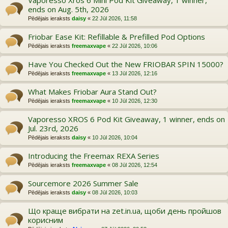
ends on Aug. 5th, 2026
Pēdējais ieraksts
daisy
«
22 Jūl 2026, 11:58
Friobar Ease Kit: Refillable & Prefilled Pod Options
Pēdējais ieraksts
freemaxvape
«
22 Jūl 2026, 10:06
Have You Checked Out the New FRIOBAR SPIN 15000?
Pēdējais ieraksts
freemaxvape
«
13 Jūl 2026, 12:16
What Makes Friobar Aura Stand Out?
Pēdējais ieraksts
freemaxvape
«
10 Jūl 2026, 12:30
Vaporesso XROS 6 Pod Kit Giveaway, 1 winner, ends on
Jul. 23rd, 2026
Pēdējais ieraksts
daisy
«
10 Jūl 2026, 10:04
Introducing the Freemax REXA Series
Pēdējais ieraksts
freemaxvape
«
08 Jūl 2026, 12:54
Sourcemore 2026 Summer Sale
Pēdējais ieraksts
daisy
«
08 Jūl 2026, 10:03
Що краще вибрати на zet.in.ua, щоби день пройшов
корисним