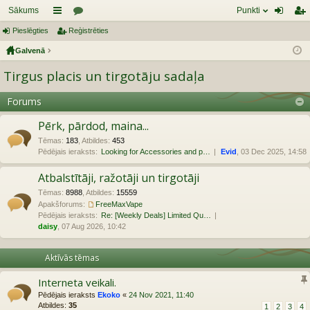
Sākums
Punkti
Pieslēgties
aī
Reģistrēties
or
ie
eģ
Galvenā
sn
u
sl
ist
Tirgus placis un tirgotāju sadaļa
es
mi
ēg
rēt
tie
ie
Forums
s
s
Pērk, pārdod, maina...
Tēmas
:
183
,
Atbildes
:
453
Pēdējais ieraksts:
Looking for Accessories and p…
Evid
, 03 Dec 2025, 14:58
Atbalstītāji, ražotāji un tirgotāji
Tēmas
:
8988
,
Atbildes
:
15559
Apakšforums:
FreeMaxVape
Pēdējais ieraksts:
Re: [Weekly Deals] Limited Qu…
daisy
, 07 Aug 2026, 10:42
Aktīvās tēmas
Interneta veikali.
Pēdējais ieraksts
Ekoko
«
24 Nov 2021, 11:40
Atbildes:
35
1
2
3
4