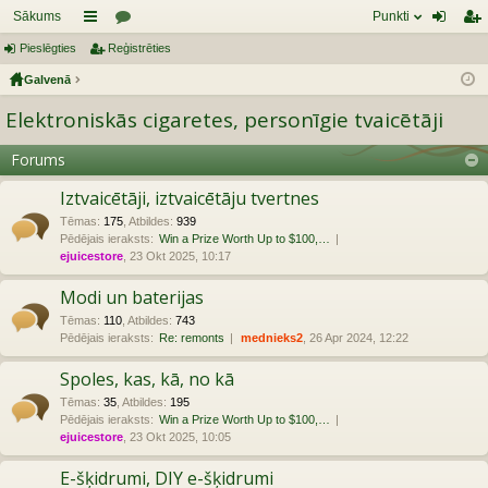
Sākums
Punkti
Pieslēgties
aī
Reģistrēties
or
ie
eģ
Galvenā
sn
u
sl
ist
Elektroniskās cigaretes, personīgie tvaicētāji
es
mi
ēg
rēt
tie
ie
Forums
s
s
Iztvaicētāji, iztvaicētāju tvertnes
Tēmas
:
175
,
Atbildes
:
939
Pēdējais ieraksts:
Win a Prize Worth Up to $100,…
ejuicestore
, 23 Okt 2025, 10:17
Modi un baterijas
Tēmas
:
110
,
Atbildes
:
743
Pēdējais ieraksts:
Re: remonts
mednieks2
, 26 Apr 2024, 12:22
Spoles, kas, kā, no kā
Tēmas
:
35
,
Atbildes
:
195
Pēdējais ieraksts:
Win a Prize Worth Up to $100,…
ejuicestore
, 23 Okt 2025, 10:05
E-šķidrumi, DIY e-šķidrumi