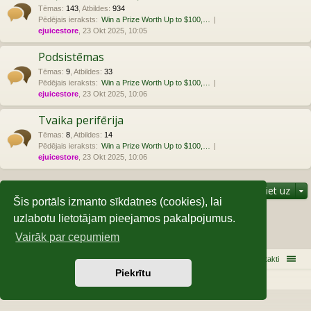
Tēmas
:
143
,
Atbildes
:
934
Pēdējais ieraksts:
Win a Prize Worth Up to $100,…
ejuicestore
, 23 Okt 2025, 10:05
Podsistēmas
Tēmas
:
9
,
Atbildes
:
33
Pēdējais ieraksts:
Win a Prize Worth Up to $100,…
ejuicestore
, 23 Okt 2025, 10:06
Tvaika perifērija
Tēmas
:
8
,
Atbildes
:
14
Pēdējais ieraksts:
Win a Prize Worth Up to $100,…
ejuicestore
, 23 Okt 2025, 10:06
Pāriet uz
Šis portāls izmanto sīkdatnes (cookies), lai
uzlabotu lietotājam pieejamos pakalpojumus.
Kas ir Pieslēdzies
Vairāk par cepumiem
Lietotāji, kuri atrodas šajā forumā: 2 un 0 viesi
Sākums
Galvenā
Kontakti
Piekrītu
Darbojas, izmantojot
phpBB
® Forum Software © phpBB Limited