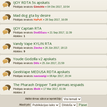
IJOY RDTA 5s apskats
Pēdējais ieraksts
Gintchlv
«
04 Okt 2017, 10:54
Mad dog gta by desire
Pēdējais ieraksts
HaPuK
«
28 Sep 2017, 16:09
IJOY Captain RTA
Pēdējais ieraksts
DodDžazu
«
21 Sep 2017, 11:39
Atbildes:
1
Vandy Vape KYLIN RTA
Pēdējais ieraksts
Ziecha
«
26 Jūn 2017, 18:13
Atbildes:
9
Youde Godzilla v2 apskats
Pēdējais ieraksts
Dēls
«
25 Jūn 2017, 21:59
GeekVape MEDUSA RDTA apskats
Pēdējais ieraksts
navsvarigi
«
08 Apr 2017, 20:34
The Pharaoh Dripper Tank pirmais iespaids
Pēdējais ieraksts
iBolit
«
17 Mar 2017, 01:06
Atbildes:
2
Attēlot tēmas sākot ar iepriekšējo:
Atlasīt pēc