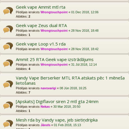
Geek vape Ammit mtl rta
Pēdējais ieraksts
Wrongtouchpoint
«
01 Dec 2018, 12:06
Atbildes:
2
Geek vape Zeus dual RTA
Pēdējais ieraksts
Wrongtouchpoint
«
28 Nov 2018, 18:48
Atbildes:
1
Geek vape Loop v1.5 rda
Pēdējais ieraksts
Wrongtouchpoint
«
28 Nov 2018, 18:42
Ammit 25 RTA Geek vape izstrādājums
Pēdējais ieraksts
Wrongtouchpoint
«
31 Jūl 2018, 12:14
Atbildes:
4
Vandy Vape Berserker MTL RTA atskats pēc 1 mēneša
lietošanas
Pēdējais ieraksts
navsvarigi
«
08 Jūn 2018, 16:25
Atbildes:
7
[Apskats] Digiflavor siren 2 mtl gta 24mm
Pēdējais ieraksts
Nekas
«
30 Mar 2018, 20:50
Atbildes:
1
Mesh rda by Vandy vape, jeb sietiņdripka
Pēdējais ieraksts
Jānels
«
01 Feb 2018, 15:13