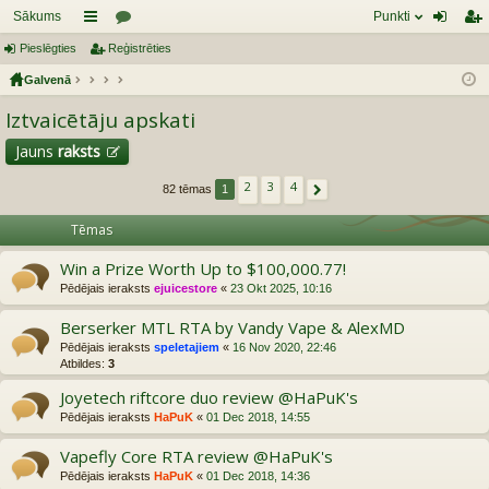
Sākums
Punkti
Pieslēgties
aī
Reģistrēties
or
ie
eģ
Galvenā
sn
u
sl
ist
Iztvaicētāju apskati
es
mi
ēg
rēt
tie
ie
Jauns
raksts
s
s
2
3
4
82 tēmas
1
Nākošais
Tēmas
Win a Prize Worth Up to $100,000.77!
Pēdējais ieraksts
ejuicestore
«
23 Okt 2025, 10:16
Berserker MTL RTA by Vandy Vape & AlexMD
Pēdējais ieraksts
speletajiem
«
16 Nov 2020, 22:46
Atbildes:
3
Joyetech riftcore duo review @HaPuK's
Pēdējais ieraksts
HaPuK
«
01 Dec 2018, 14:55
Vapefly Core RTA review @HaPuK's
Pēdējais ieraksts
HaPuK
«
01 Dec 2018, 14:36