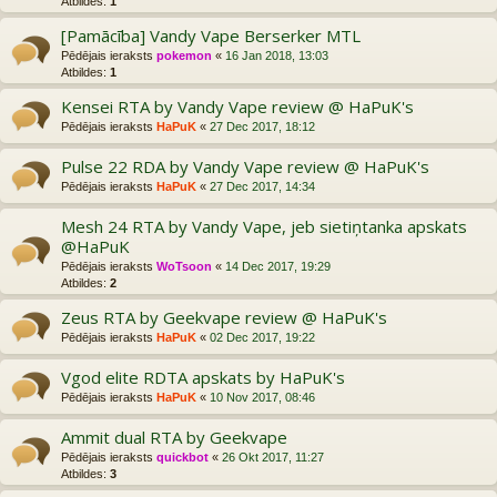
Atbildes:
1
[Pamācība] Vandy Vape Berserker MTL
Pēdējais ieraksts
pokemon
«
16 Jan 2018, 13:03
Atbildes:
1
Kensei RTA by Vandy Vape review @ HaPuK's
Pēdējais ieraksts
HaPuK
«
27 Dec 2017, 18:12
Pulse 22 RDA by Vandy Vape review @ HaPuK's
Pēdējais ieraksts
HaPuK
«
27 Dec 2017, 14:34
Mesh 24 RTA by Vandy Vape, jeb sietiņtanka apskats
@HaPuK
Pēdējais ieraksts
WoTsoon
«
14 Dec 2017, 19:29
Atbildes:
2
Zeus RTA by Geekvape review @ HaPuK's
Pēdējais ieraksts
HaPuK
«
02 Dec 2017, 19:22
Vgod elite RDTA apskats by HaPuK's
Pēdējais ieraksts
HaPuK
«
10 Nov 2017, 08:46
Ammit dual RTA by Geekvape
Pēdējais ieraksts
quickbot
«
26 Okt 2017, 11:27
Atbildes:
3