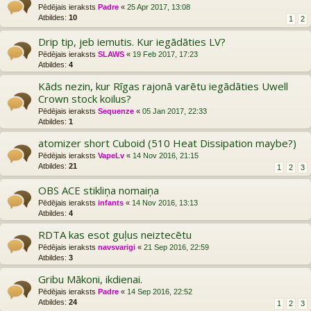
Pēdējais ieraksts
Padre
«
25 Apr 2017, 13:08
Atbildes:
10
1
2
Drip tip, jeb iemutis. Kur iegādāties LV?
Pēdējais ieraksts
SLAWS
«
19 Feb 2017, 17:23
Atbildes:
4
Kāds nezin, kur Rīgas rajonā varētu iegādāties Uwell
Crown stock koilus?
Pēdējais ieraksts
Sequenze
«
05 Jan 2017, 22:33
Atbildes:
1
atomizer short Cuboid (510 Heat Dissipation maybe?)
Pēdējais ieraksts
VapeLv
«
14 Nov 2016, 21:15
Atbildes:
21
1
2
3
OBS ACE stikliņa nomaiņa
Pēdējais ieraksts
infants
«
14 Nov 2016, 13:13
Atbildes:
4
RDTA kas esot guļus neiztecētu
Pēdējais ieraksts
navsvarigi
«
21 Sep 2016, 22:59
Atbildes:
3
Gribu Mākoni, ikdienai.
Pēdējais ieraksts
Padre
«
14 Sep 2016, 22:52
Atbildes:
24
1
2
3