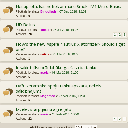
Nesaprotu, kas notiek ar manu Smok TV4 Micro Basic.
Pēdējais ieraksts
Bingoliath
«
07 Sep 2016, 22:32
Atbildes:
6
UD Bellus
Pēdējais ieraksts
xtcxtc
«
25 Jūl 2016, 19:26
Atbildes:
28
1
2
3
How's the new Aspire Nautilus X atomizer? Should I get
one?
Pēdējais ieraksts
raitizz
«
25 Mai 2016, 10:46
Atbildes:
1
Iesakiet jūsuprāt labāko garšas rba tanku
Pēdējais ieraksts
mariz
«
08 Mai 2016, 21:00
Atbildes:
6
Dažu keramisko spoļu tanku apskats, neliels
salīdzinājums.
Pēdējais ieraksts
Magnifico
«
22 Mar 2016, 17:34
Atbildes:
5
Izvēlē, starp jaunu agregātu
Pēdējais ieraksts
mariz
«
23 Feb 2016, 10:20
Atbildes:
22
1
2
3
Attēlot tēmas sākot ar iepriekšējo: