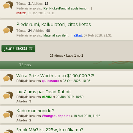
Tēmas
:
3
,
Atbildes
:
12
Pēdējais ieraksts:
Re: Nickel/Kanthal spole temp…
raitizz
, 02 Jan 2016, 11:11
Piederumi, kalkulatori, citas lietas
Tēmas
:
24
,
Atbildes
:
90
Pēdējais ieraksts:
Materiāli spirālem.
a2kat
, 07 Feb 2018, 21:31
Jauns
raksts
23 tēmas • Lapa
1
no
1
Tēmas
Win a Prize Worth Up to $100,000.77!
Pēdējais ieraksts
ejuicestore
«
23 Okt 2025, 10:03
Jautājums par Dead Rabbit
Pēdējais ieraksts
ALVINI
«
29 Jūn 2019, 10:50
Atbildes:
3
Kadu man nopirkt?
Pēdējais ieraksts
Wrongtouchpoint
«
19 Mai 2019, 11:16
Atbildes:
2
Smok MAG kit 225w, ko nākamo?