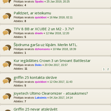
Pēdējais ieraksts
Spaiks
«
25 Jan 2019, 20:25
Atbildes:
4
Palīdziet, ar ieteikumu
Pēdējais ieraksts
quickbot
«
16 Mar 2018, 02:11
Atbildes:
8
TFV 8 BB ar XCUBE 2 un M2 - 3.7V?
Pēdējais ieraksts
dreelv
«
12 Mar 2018, 12:20
Atbildes:
5
Šķidruma garša uz lūpām. Merlin MTL.
Pēdējais ieraksts
dzhonsons
«
10 Mar 2018, 18:39
Atbildes:
1
Kur iegādāties Crown 3 un Smoant Battlestar
Pēdējais ieraksts
Doks
«
20 Okt 2017, 15:57
Atbildes:
11
1
2
griffin 25 kontakta skrūve
Pēdējais ieraksts
quickbot
«
12 Okt 2017, 11:43
Atbildes:
5
Joyetech Ultimo Clearomizer - atsauksmes?
Pēdējais ieraksts
Laksimis
«
04 Jūn 2017, 14:14
Atbildes:
7
Griffin 25 nevar atskrūvēt