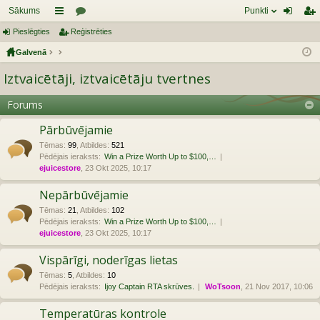
Sākums
Punkti
Pieslēgties
aī
Reģistrēties
or
ie
eģ
Galvenā
sn
u
sl
ist
Iztvaicētāji, iztvaicētāju tvertnes
es
mi
ēg
rēt
tie
ie
Forums
s
s
Pārbūvējamie
Tēmas
:
99
,
Atbildes
:
521
Pēdējais ieraksts:
Win a Prize Worth Up to $100,…
ejuicestore
, 23 Okt 2025, 10:17
Nepārbūvējamie
Tēmas
:
21
,
Atbildes
:
102
Pēdējais ieraksts:
Win a Prize Worth Up to $100,…
ejuicestore
, 23 Okt 2025, 10:17
Vispārīgi, noderīgas lietas
Tēmas
:
5
,
Atbildes
:
10
Pēdējais ieraksts:
Ijoy Captain RTA skrūves.
WoTsoon
, 21 Nov 2017, 10:06
Temperatūras kontrole