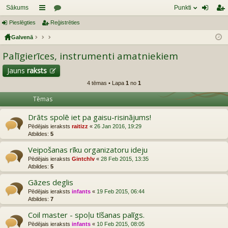
Sākums
Punkti
Pieslēgties
aī
Reģistrēties
or
ie
eģ
Galvenā
sn
u
sl
ist
Palīgierīces, instrumenti amatniekiem
es
mi
ēg
rēt
tie
ie
Jauns
raksts
4 tēmas • Lapa
1
no
1
s
s
Tēmas
Drāts spolē iet pa gaisu-risinājums!
Pēdējais ieraksts
raitizz
«
26 Jan 2016, 19:29
Atbildes:
5
Veipošanas rīku organizatoru ideju
Pēdējais ieraksts
Gintchlv
«
28 Feb 2015, 13:35
Atbildes:
5
Gāzes deglis
Pēdējais ieraksts
infants
«
19 Feb 2015, 06:44
Atbildes:
7
Coil master - spoļu tīšanas palīgs.
Pēdējais ieraksts
infants
«
10 Feb 2015, 08:05