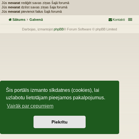
Jūs
nevarat
rediģēt savas ziņas šajā forumā
Jūs
nevarat
dzēst savas ziņas šaja forumā
Jūs
nevarat
pievienot failus šajā forumā
Sākums
Galvenā
Kontakti
Darbojas, izmantojot
phpBB
® Forum Software © phpBB Limited
Šis portāls izmanto sīkdatnes (cookies), lai
uzlabotu lietotājam pieejamos pakalpojumus.
Vairāk par cepumiem
Piekrītu