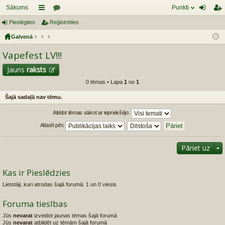
Sākums
Punkti
Pieslēgties
aī
Reģistrēties
or
ie
eģ
Galvenā
sn
u
sl
ist
Vapefest LV!!!
es
mi
ēg
rēt
tie
ie
Jauns
raksts
0 tēmas • Lapa
1
no
1
s
s
Šajā sadaļā nav tēmu.
Attēlot tēmas sākot ar iepriekšējo:
Atlasīt pēc
Pāriet uz
Kas ir Pieslēdzies
Lietotāji, kuri atrodas šajā forumā: 1 un 0 viesis
Foruma tiesības
Jūs
nevarat
izveidot jaunas tēmas šajā forumā
Jūs
nevarat
atbildēt uz tēmām šajā forumā