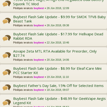
Squonk TC Mod
Pēdējais ieraksts
buybest
«
26 Jūn 2018, 12:09
Buybest Flash Sale Update - $9.99 for SMOK TFV8 Baby
Beast Tank
Pēdējais ieraksts
buybest
«
26 Jūn 2018, 09:38
Buybest Flash Sale Update - $17.99 for Hellvape Dead
Rabbit RDA
Pēdējais ieraksts
buybest
«
22 Jūn 2018, 10:46
Asvape Zeta MTL RTA Available for Preorder, Only
$27.74
Pēdējais ieraksts
buybest
«
20 Jūn 2018, 14:06
Buybest Flash Sale Update - $8.99 for Eleaf iCare Mini
PCC Starter Kit
Pēdējais ieraksts
buybest
«
19 Jūn 2018, 11:10
Buybest Father's Day Sale, 15% Off for Selected Items
Pēdējais ieraksts
buybest
«
18 Jūn 2018, 09:07
Buybest Flash Sale Update - $48.99 for GeekVape Aegis
Legend Kit
Pēdējais ieraksts
buybest
«
14 Jūn 2018, 05:52