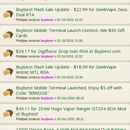
Buybest Flash Sale Update - $22.99 for GeekVape Zeus
Dual RTA
Pēdējais ieraksts
buybest
«
04 Jūl 2018, 12:21
Buybest Mobile Terminal Launch Contest, Win $30 Gift
Cards
Pēdējais ieraksts
buybest
«
03 Jūl 2018, 11:09
$29.17 for Digiflavor Drop Solo RDA at Buybest.com
Pēdējais ieraksts
buybest
«
03 Jūl 2018, 11:02
Buybest Flash Sale Update - $18.99 for GeekVape
Ammit MTL RDA
Pēdējais ieraksts
buybest
«
02 Jūl 2018, 13:34
Buybest Mobile Terminal Launched, Enjoy $5 off with
Code "BBM2G6"
Pēdējais ieraksts
buybest
«
28 Jūn 2018, 08:16
$49.11 for 234W Hugo Vapor Ranger GT234 BOX Mod
at Buybest
Pēdējais ieraksts
buybest
«
28 Jūn 2018, 08:11
155W Desire Rage, A High End Regulated Dual Battery