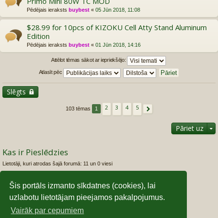
Primo Mini 80W TC MOD
Pēdējais ieraksts
buybest
«
05 Jūn 2018, 11:08
$28.99 for 10pcs of KIZOKU Cell Atty Stand Aluminum
Edition
Pēdējais ieraksts
buybest
«
01 Jūn 2018, 14:16
Attēlot tēmas sākot ar iepriekšējo:
Atlasīt pēc
Slēgts
2
3
4
5
103 tēmas
1
Nākošais
Pāriet uz
Kas ir Pieslēdzies
Lietotāji, kuri atrodas šajā forumā: 11 un 0 viesi
Foruma tiesības
Šis portāls izmanto sīkdatnes (cookies), lai
Jūs
nevarat
izveidot jaunas tēmas šajā forumā
uzlabotu lietotājam pieejamos pakalpojumus.
Jūs
nevarat
atbildēt uz tēmām šajā forumā
Jūs
nevarat
rediģēt savas ziņas šajā forumā
Vairāk par cepumiem
Jūs
nevarat
dzēst savas ziņas šaja forumā