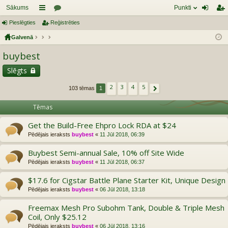
Sākums
Punkti
Pieslēgties
aī
Reģistrēties
or
ie
eģ
Galvenā
sn
u
sl
ist
buybest
es
mi
ēg
rēt
tie
ie
Slēgts
s
s
2
3
4
5
103 tēmas
1
Nākošais
Tēmas
Get the Build-Free Ehpro Lock RDA at $24
Pēdējais ieraksts
buybest
«
11 Jūl 2018, 06:39
Buybest Semi-annual Sale, 10% off Site Wide
Pēdējais ieraksts
buybest
«
11 Jūl 2018, 06:37
$17.6 for Cigstar Battle Plane Starter Kit, Unique Design
Pēdējais ieraksts
buybest
«
06 Jūl 2018, 13:18
Freemax Mesh Pro Subohm Tank, Double & Triple Mesh
Coil, Only $25.12
Pēdējais ieraksts
buybest
«
06 Jūl 2018, 13:16