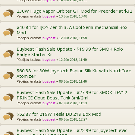
230W Hugo Vapor Orbiter GT Mod for Preorder at $32
Pēdējais ieraksts
buybest
«
13 Jūn 2018, 13:48
$40.84 for IJOY Zenith 3, A Cool Semi-mechanicial Box
Mod
Pēdējais ieraksts
buybest
«
12 Jūn 2018, 11:58
Buybest Flash Sale Update - $19.99 for SMOK Rolo
Badge Starter Kit
Pēdējais ieraksts
buybest
«
12 Jūn 2018, 11:49
$60.38 for 80W Joyetech Espion Silk Kit with NotchCore
Atomizer
Pēdējais ieraksts
buybest
«
08 Jūn 2018, 11:46
Buybest Flash Sale Update - $27.99 for SMOK TFV12
PRINCE Cloud Beast Tank 8ml/2ml
Pēdējais ieraksts
buybest
«
07 Jūn 2018, 11:13
$52.87 for 219W Tesla DB 219 Box Mod
Pēdējais ieraksts
buybest
«
06 Jūn 2018, 12:27
Buybest Flash Sale Update - $22.99 for Joyetech eVic