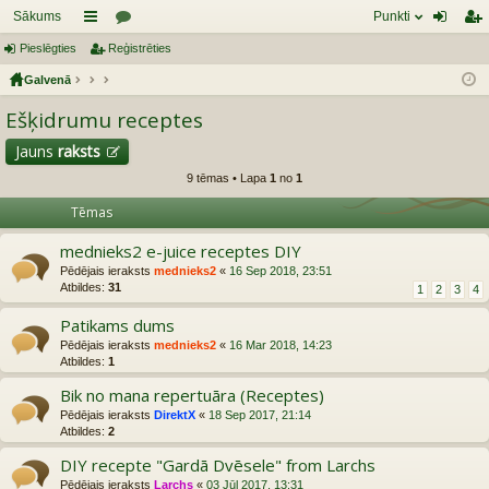
Sākums
Punkti
Pieslēgties
aī
Reģistrēties
or
ie
eģ
Galvenā
sn
u
sl
ist
Ešķidrumu receptes
es
mi
ēg
rēt
tie
ie
Jauns
raksts
9 tēmas • Lapa
1
no
1
s
s
Tēmas
mednieks2 e-juice receptes DIY
Pēdējais ieraksts
mednieks2
«
16 Sep 2018, 23:51
Atbildes:
31
1
2
3
4
Patikams dums
Pēdējais ieraksts
mednieks2
«
16 Mar 2018, 14:23
Atbildes:
1
Bik no mana repertuāra (Receptes)
Pēdējais ieraksts
DirektX
«
18 Sep 2017, 21:14
Atbildes:
2
DIY recepte "Gardā Dvēsele" from Larchs
Pēdējais ieraksts
Larchs
«
03 Jūl 2017, 13:31