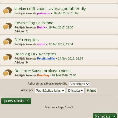
latvian craft vape - avoria godfather diy
Pēdējais ieraksts
pokemon
«
16 Mar 2017, 18:02
Cosmic Fog un Perino
Pēdējais ieraksts
ReinX
«
19 Feb 2017, 21:36
Atbildes:
2
DIY receptes
Pēdējais ieraksts
sturm
«
17 Jan 2017, 13:34
BearFog DIY Receptes
Pēdējais ieraksts
Persikumiilis
«
14 Nov 2016, 16:34
Atbildes:
9
Recepte: Sauso brokastu piens
Pēdējais ieraksts
BearFog
«
09 Mai 2016, 21:56
Attēlot tēmas sākot ar iepriekšējo:
Atlasīt pēc
Jauns
raksts
9 tēmas • Lapa
1
no
1
Pāriet uz