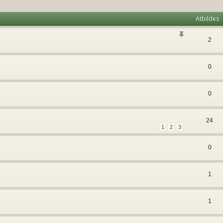
Atbildes
2
0
0
24
1
2
3
0
1
1