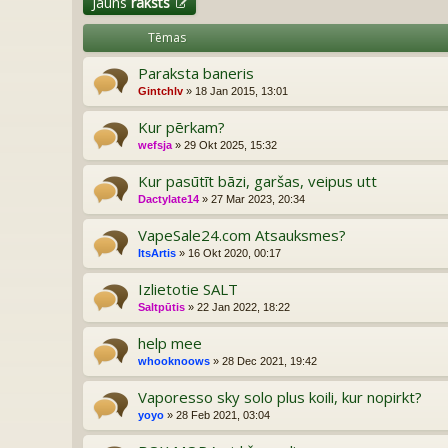
Jauns
raksts
Tēmas
Paraksta baneris
Gintchlv
» 18 Jan 2015, 13:01
Kur pērkam?
wefsja
» 29 Okt 2025, 15:32
Kur pasūtīt bāzi, garšas, veipus utt
Dactylate14
» 27 Mar 2023, 20:34
VapeSale24.com Atsauksmes?
ItsArtis
» 16 Okt 2020, 00:17
Izlietotie SALT
Saltpūtis
» 22 Jan 2022, 18:22
help mee
whooknoows
» 28 Dec 2021, 19:42
Vaporesso sky solo plus koili, kur nopirkt?
yoyo
» 28 Feb 2021, 03:04