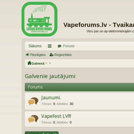
Vapeforums.lv - Tvaika
Viss par un ap elektroniskajām c
Sākums
Forumi
Pieslēgties
aī
Reģistrēties
Galvenā
sn
es
Galvenie jautājumi
Forums
Jaunumi.
Tēmas
:
9
,
Atbildes
:
30
Vapefest LV!!!
Tēmas
:
0
,
Atbildes
:
0