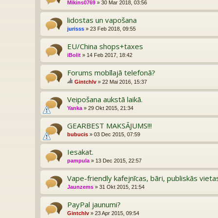
Mikins0769
» 30 Mar 2018, 03:56
lidostas un vapošana
jurisss
» 23 Feb 2018, 09:55
EU/China shops+taxes
iBolit
» 14 Feb 2017, 18:42
Forums mobīlajā telefonā?
Gintchlv
» 22 Mai 2016, 15:37
ai
tē
Veipošana aukstā laikā.
m
Yanka
» 29 Okt 2015, 21:34
ai
ir
GEARBEST MAKSĀJUMS!!!
ap
ta
bubucis
» 03 Dec 2015, 07:59
uj
a
Iesakat.
pampula
» 13 Dec 2015, 22:57
Vape-friendly kafejnīcas, bāri, publiskās vieta
Jaunzems
» 31 Okt 2015, 21:54
PayPal jaunumi?
Gintchlv
» 23 Apr 2015, 09:54