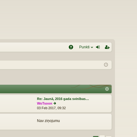
Punkti
S
U
ie
eģ
J
sl
ist
ēg
rēt
tie
ie
s
s
Re: Jaunā, 2016 gada svinības…
WoTsoon
03 Feb 2017, 09:32
p
s
k
Nav ziņojumu
at
īt
ja
u