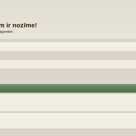
m ir nozīme!
igaretēm.