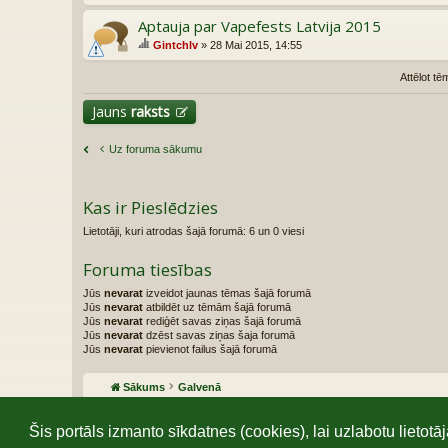
Aptauja par Vapefests Latvija 2015
Gintchlv
» 28 Mai 2015, 14:55
ai
tē
Attēlot tē
m
ai
Jauns
raksts
ir
ap
ta
Uz foruma sākumu
uj
a
Kas ir Pieslēdzies
Lietotāji, kuri atrodas šajā forumā: 6 un 0 viesi
Foruma tiesības
Jūs
nevarat
izveidot jaunas tēmas šajā forumā
Jūs
nevarat
atbildēt uz tēmām šajā forumā
Jūs
nevarat
rediģēt savas ziņas šajā forumā
Jūs
nevarat
dzēst savas ziņas šaja forumā
Jūs
nevarat
pievienot failus šajā forumā
Sākums
Galvenā
Šis portāls izmanto sīkdatnes (cookies), lai uzlabotu liet