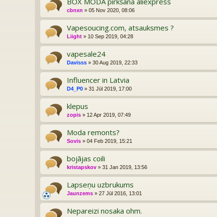
BOX MODA pirkšana aliexpress
cbnxn
» 05 Nov 2020, 08:06
Vapesoucing.com, atsauksmes ?
Liight
» 10 Sep 2019, 04:28
vapesale24
Davisss
» 30 Aug 2019, 22:33
Influencer in Latvia
D4_P0
» 31 Jūl 2019, 17:00
klepus
zopis
» 12 Apr 2019, 07:49
Moda remonts?
Sovis
» 04 Feb 2019, 15:21
bojājas coili
kristapskov
» 31 Jan 2019, 13:56
Lapseņu uzbrukums
Jaunzems
» 27 Jūl 2016, 13:01
Nepareizi nosaka ohm.