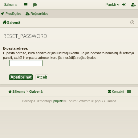
Sākums
Punkti
Pieslēgties
aī
Reģistrēties
or
ie
eģ
Galvenā
sn
u
sl
ist
es
mi
ēg
rēt
RESET_PASSWORD
tie
ie
E-pasta adrese:
s
s
E-pasta adrese, kura saistīta ar jūsu lietotāju kontu. Ja jūs neesat to nomainījuši lietotāja
panelī, tad šī ir e-pasta adrese, kuru jūs norādījāt reģistrējoties.
Sākums
Galvenā
Kontakti
Darbojas, izmantojot
phpBB
® Forum Software © phpBB Limited