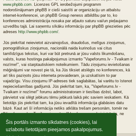
www.phpbb.com
. Licenzes GPL ierobežojumi programm
nodorošinājumam phpBB ir cieši saistīti ar organizāciju un atbalstu
internet-konferencei, un phpBB Group neness atbildību par to, ko
konferences administrācija nosaka par atļauto saturu vai/un pieļaujamo
uzvedību tajā. Lai saņemtu sīkāku informāciju par phpBB griezieties pēc
adreses
http://www.phpbb.com/
.
Jūs piekrītat neievietot aizvainojošus, draudošus, melīgus ziņojumus,
pornogrāfiskus ziņojumus, nacionālā naida kurinošus vai citus
tamlīdzīgus tekstus, kuri var būt pretrunā ar jūsu valsts likumdošanu,
valsts, kuras hostinga pakalpojumus izmanto "Vapeforums.lv - Tvaikam ir
nozīme!", vai starptautiskiem noteikumiem. Tādu ziņojumu ievietošanas
mēģinājumi var novest pie tā, ka Jūs tiksiet atslēgts no konferences, kā
arī tiks paziņots jūsu interneta provaideram, ja uzskatīsim to par
vajadzīgu. Visu ziņojumu IP-adreses tiek saglabātas, lai varētu to īstenot
nepieciešamības gadījumā. Jūs piekrītat tam, ka, "Vapeforums.lv -
Tvaikam ir nozīme!" forumu administratoram ir tiesības dzēst, labot,
pārvietot vai slēgt jebkuru tēmu jebkurā laikā pēc saviem ieskatiem. Kā
lietotājs jūs piekrītat tam, ka jūsu ievadītā informācija glabāsies datu
bāzē. Kaut arī šī informācija netiks atklāta trešam personām, tomēr ne
"Vapeforums.lv - Tvaikam ir nozīme!" konferences administrācija, ne
phpBB Group nevar būt atbaldīga par hakeru darbību, kuri
Šis portāls izmanto sīkdatnes (cookies), lai
nesankcionētas rīcības rezultātā var tai piekļūt.
uzlabotu lietotājam pieejamos pakalpojumus.