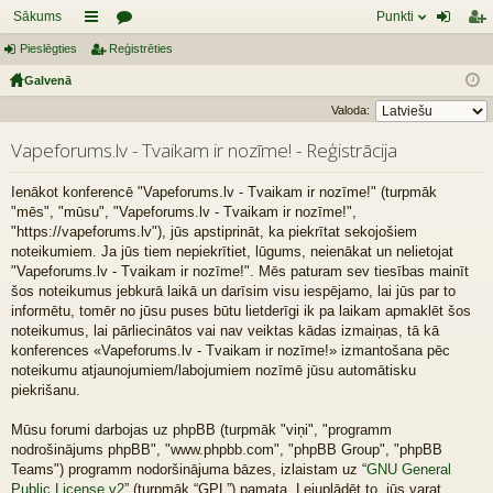
Sākums
Punkti
Pieslēgties
aī
Reģistrēties
or
ie
eģ
Galvenā
sn
u
sl
ist
Valoda:
es
mi
ēg
rēt
Vapeforums.lv - Tvaikam ir nozīme! - Reģistrācija
tie
ie
s
s
Ienākot konferencē "Vapeforums.lv - Tvaikam ir nozīme!" (turpmāk
"mēs", "mūsu", "Vapeforums.lv - Tvaikam ir nozīme!",
"https://vapeforums.lv"), jūs apstiprināt, ka piekrītat sekojošiem
noteikumiem. Ja jūs tiem nepiekrītiet, lūgums, neienākat un nelietojat
"Vapeforums.lv - Tvaikam ir nozīme!". Mēs paturam sev tiesības mainīt
šos noteikumus jebkurā laikā un darīsim visu iespējamo, lai jūs par to
informētu, tomēr no jūsu puses būtu lietderīgi ik pa laikam apmaklēt šos
noteikumus, lai pārliecinātos vai nav veiktas kādas izmaiņas, tā kā
konferences «Vapeforums.lv - Tvaikam ir nozīme!» izmantošana pēc
noteikumu atjaunojumiem/labojumiem nozīmē jūsu automātisku
piekrišanu.
Mūsu forumi darbojas uz phpBB (turpmāk "viņi", "programm
nodrošinājums phpBB", "www.phpbb.com", "phpBB Group", "phpBB
Teams") programm nodoršinājuma bāzes, izlaistam uz “
GNU General
Public License v2
” (turpmāk “GPL”) pamata. Lejuplādēt to, jūs varat