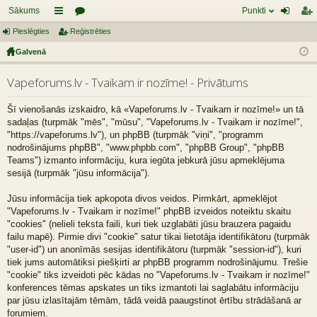
Sākums
Punkti
Pieslēgties
aī
Reģistrēties
or
ie
eģ
Galvenā
sn
u
sl
ist
es
mi
ēg
rēt
Vapeforums.lv - Tvaikam ir nozīme! - Privātums
tie
ie
Šī vienošanās izskaidro, kā «Vapeforums.lv - Tvaikam ir nozīme!» un tā
s
s
sadaļas (turpmāk "mēs", "mūsu", "Vapeforums.lv - Tvaikam ir nozīme!",
"https://vapeforums.lv"), un phpBB (turpmāk "viņi", "programm
nodrošinājums phpBB", "www.phpbb.com", "phpBB Group", "phpBB
Teams") izmanto informāciju, kura iegūta jebkurā jūsu apmeklējuma
sesijā (turpmāk "jūsu informācija").
Jūsu informācija tiek apkopota divos veidos. Pirmkārt, apmeklējot
"Vapeforums.lv - Tvaikam ir nozīme!" phpBB izveidos noteiktu skaitu
"cookies" (nelieli teksta faili, kuri tiek uzglabāti jūsu brauzera pagaidu
failu mapē). Pirmie divi "cookie" satur tikai lietotāja identifikātoru (turpmāk
"user-id") un anonīmās sesijas identifikātoru (turpmāk "session-id"), kuri
tiek jums automātiksi piešķirti ar phpBB programm nodrošinājumu. Trešie
"cookie" tiks izveidoti pēc kādas no "Vapeforums.lv - Tvaikam ir nozīme!"
konferences tēmas apskates un tiks izmantoti lai saglabātu informāciju
par jūsu izlasītajām tēmām, tādā veidā paaugstinot ērtību strādāšanā ar
forumiem.