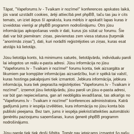
Tāpat, "Vapeforums.lv - Tvaikam ir nozīme!" konferences apskates laikā,
jūs varat uzstādīt cookies, ārēji attiecībā pret phpBB, taču tas jau ir cits
temats, un iziet ārpus šī apraksta, kura mērķis ir apskatīt lapas kuras ir
izveidotas vienīgi ar phpBB programm nodrošinājumu. Otrs jūsu
informācijas apkopošanas veids ir dati, kurus jūs sūtat uz forumu. Šie
dati var būt piemēram: ziņas, pievienotas zem viesa statusa (turpmāk
"anonīmās ziņas"), dati, kuri norādīti reģistrējoties un ziņas, kuras esat
atstājis kā lietotājs.
Jūsu lietotāja konts, kā minimums saturēs, lietotājvārdu, individualu paroli
lai ielogotos un reālu e-pasta adresi. Jūsu informācija no jūsu
"Vapeforums.lv - Tvaikam ir nozīme!" forumu konta, tiek aizsargāta ar
likumiem par kompjūter informācijas aizsardzību, kuri ir spēkā tai valstī,
kuras hostinga pakalpojumi tiek izmantoti. Jebkura informācija, jebkura
informācija, kura tiek pieprasīta reģistrējoties "Vapeforums.lv - Tvaikam ir
nozīme!", izņemot jūsu lietotājvārdu, jūsu paroli un jūsu e-pasta adresi,
var būt gan nepieciešama, gan arī neobligāta ievadīšanai, tas atkarīgs no
"Vapeforums.lv - Tvaikam ir nozīme!" konferences administratora. Katrā
gadījumā jums ir iespēja izvēlēties, kura informācija no jūsu konta būs
publiski pieejama. Bez tam, jums ir iespēja piekrist/atteikties automātiski
ģenērētu paziņojumu saņemšanas, kurus ģenerē phpBB programm
nodrošinājums.
Jūsu parole tiek tiek droši šifrēta. Tomēr nav ieteicams izmantot šo pašu