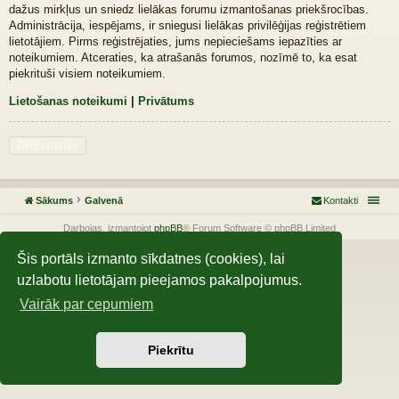
dažus mirkļus un sniedz lielākas forumu izmantošanas priekšrocības.
Administrācija, iespējams, ir sniegusi lielākas privilēģijas reģistrētiem
lietotājiem. Pirms reģistrējaties, jums nepieciešams iepazīties ar
noteikumiem. Atceraties, ka atrašanās forumos, nozīmē to, ka esat
piekrituši visiem noteikumiem.
Lietošanas noteikumi
|
Privātums
Reģistrēties
Sākums
Galvenā
Kontakti
Darbojas, izmantojot
phpBB
® Forum Software © phpBB Limited
Šis portāls izmanto sīkdatnes (cookies), lai
uzlabotu lietotājam pieejamos pakalpojumus.
Vairāk par cepumiem
Piekrītu