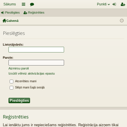
Sākums
Punkti
Pieslēgties
aī
Reģistrēties
or
ie
eģ
Galvenā
sn
u
sl
ist
es
mi
ēg
rēt
Pieslēgties
tie
ie
Lietotājvārds:
s
s
Parole:
Aizmirsu paroli
Izsūtīt vēlreiz aktivizācijas epastu
Atcerēties mani
Slēpt mani šajā sesijā
Reģistrēties
Lai ienāktu jums ir nepieciešams reģistrēties. Reģistrācija aizņem tikai