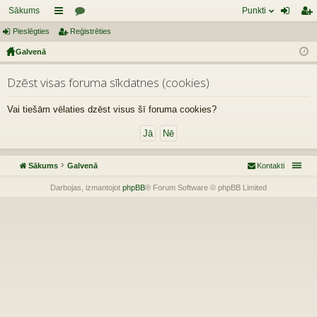
Sākums
Punkti
Pieslēgties
aī
Reģistrēties
or
ie
eģ
Galvenā
sn
u
sl
ist
es
mi
ēg
rēt
Dzēst visas foruma sīkdatnes (cookies)
tie
ie
Vai tiešām vēlaties dzēst visus šī foruma cookies?
s
s
Sākums
Galvenā
Kontakti
Darbojas, izmantojot
phpBB
® Forum Software © phpBB Limited