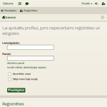
Sākums
Punkti
Pieslēgties
aī
Reģistrēties
or
ie
eģ
Galvenā
sn
u
sl
ist
es
mi
ēg
rēt
Lai apskatītu profilus, jums nepieciešams reģistrēties un
ielogoties.
tie
ie
s
s
Lietotājvārds:
Parole:
Aizmirsu paroli
Izsūtīt vēlreiz aktivizācijas epastu
Atcerēties mani
Slēpt mani šajā sesijā
Reģistrēties