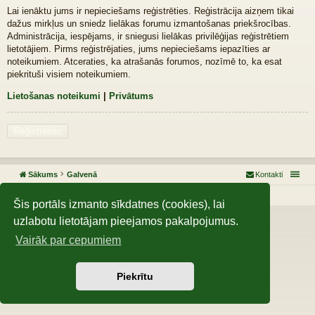
Lai ienāktu jums ir nepieciešams reģistrēties. Reģistrācija aizņem tikai
dažus mirkļus un sniedz lielākas forumu izmantošanas priekšrocības.
Administrācija, iespējams, ir sniegusi lielākas privilēģijas reģistrētiem
lietotājiem. Pirms reģistrējaties, jums nepieciešams iepazīties ar
noteikumiem. Atceraties, ka atrašanās forumos, nozīmē to, ka esat
piekrituši visiem noteikumiem.
Lietošanas noteikumi
|
Privātums
Reģistrēties
Sākums
Galvenā
Kontakti
Darbojas, izmantojot
phpBB
® Forum Software © phpBB Limited
Šis portāls izmanto sīkdatnes (cookies), lai
uzlabotu lietotājam pieejamos pakalpojumus.
Vairāk par cepumiem
Piekrītu