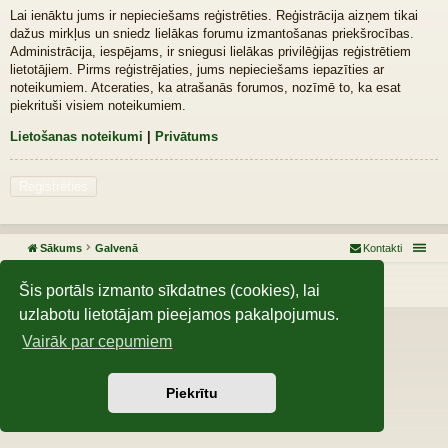
Lai ienāktu jums ir nepieciešams reģistrēties. Reģistrācija aizņem tikai
dažus mirkļus un sniedz lielākas forumu izmantošanas priekšrocības.
Administrācija, iespējams, ir sniegusi lielākas privilēģijas reģistrētiem
lietotājiem. Pirms reģistrējaties, jums nepieciešams iepazīties ar
noteikumiem. Atceraties, ka atrašanās forumos, nozīmē to, ka esat
piekrituši visiem noteikumiem.
Lietošanas noteikumi
|
Privātums
Reģistrēties
Sākums
Galvenā
Kontakti
Darbojas, izmantojot
phpBB
® Forum Software © phpBB Limited
Šis portāls izmanto sīkdatnes (cookies), lai
uzlabotu lietotājam pieejamos pakalpojumus.
Vairāk par cepumiem
Piekrītu