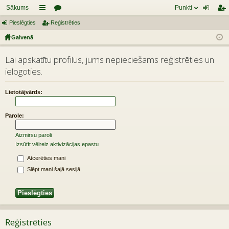
Sākums
Punkti
Pieslēgties
aī
Reģistrēties
or
ie
eģ
Galvenā
sn
u
sl
ist
es
mi
ēg
rēt
Lai apskatītu profilus, jums nepieciešams reģistrēties un
ielogoties.
tie
ie
s
s
Lietotājvārds:
Parole:
Aizmirsu paroli
Izsūtīt vēlreiz aktivizācijas epastu
Atcerēties mani
Slēpt mani šajā sesijā
Reģistrēties