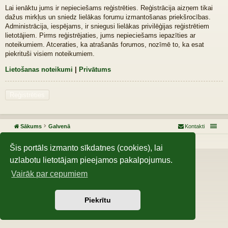
Lai ienāktu jums ir nepieciešams reģistrēties. Reģistrācija aizņem tikai
dažus mirkļus un sniedz lielākas forumu izmantošanas priekšrocības.
Administrācija, iespējams, ir sniegusi lielākas privilēģijas reģistrētiem
lietotājiem. Pirms reģistrējaties, jums nepieciešams iepazīties ar
noteikumiem. Atceraties, ka atrašanās forumos, nozīmē to, ka esat
piekrituši visiem noteikumiem.
Lietošanas noteikumi
|
Privātums
Reģistrēties
Sākums
Galvenā
Kontakti
Darbojas, izmantojot
phpBB
® Forum Software © phpBB Limited
Šis portāls izmanto sīkdatnes (cookies), lai
uzlabotu lietotājam pieejamos pakalpojumus.
Vairāk par cepumiem
Piekrītu