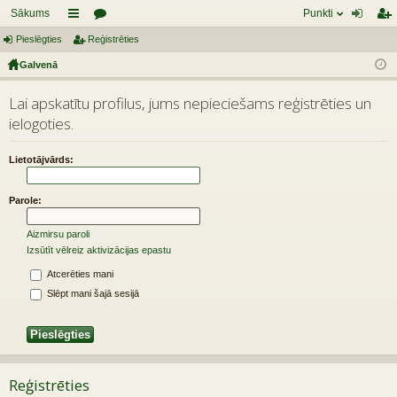
Sākums
Punkti
Pieslēgties
aī
Reģistrēties
or
ie
eģ
Galvenā
sn
u
sl
ist
es
mi
ēg
rēt
Lai apskatītu profilus, jums nepieciešams reģistrēties un
ielogoties.
tie
ie
s
s
Lietotājvārds:
Parole:
Aizmirsu paroli
Izsūtīt vēlreiz aktivizācijas epastu
Atcerēties mani
Slēpt mani šajā sesijā
Reģistrēties