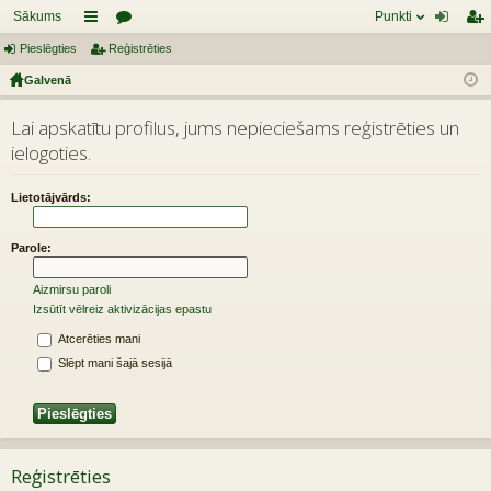
Sākums
Punkti
Pieslēgties
aī
Reģistrēties
or
ie
eģ
Galvenā
sn
u
sl
ist
es
mi
ēg
rēt
Lai apskatītu profilus, jums nepieciešams reģistrēties un
ielogoties.
tie
ie
s
s
Lietotājvārds:
Parole:
Aizmirsu paroli
Izsūtīt vēlreiz aktivizācijas epastu
Atcerēties mani
Slēpt mani šajā sesijā
Reģistrēties