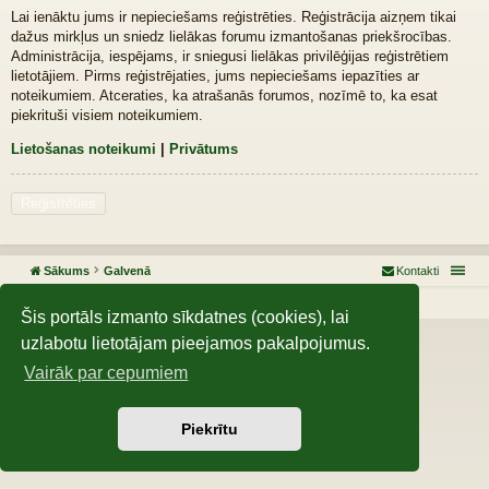
Lai ienāktu jums ir nepieciešams reģistrēties. Reģistrācija aizņem tikai
dažus mirkļus un sniedz lielākas forumu izmantošanas priekšrocības.
Administrācija, iespējams, ir sniegusi lielākas privilēģijas reģistrētiem
lietotājiem. Pirms reģistrējaties, jums nepieciešams iepazīties ar
noteikumiem. Atceraties, ka atrašanās forumos, nozīmē to, ka esat
piekrituši visiem noteikumiem.
Lietošanas noteikumi
|
Privātums
Reģistrēties
Sākums
Galvenā
Kontakti
Darbojas, izmantojot
phpBB
® Forum Software © phpBB Limited
Šis portāls izmanto sīkdatnes (cookies), lai
uzlabotu lietotājam pieejamos pakalpojumus.
Vairāk par cepumiem
Piekrītu