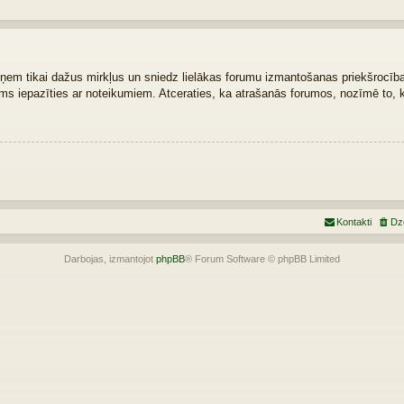
zņem tikai dažus mirkļus un sniedz lielākas forumu izmantošanas priekšrocības.
šams iepazīties ar noteikumiem. Atceraties, ka atrašanās forumos, nozīmē to, 
Kontakti
Dz
Darbojas, izmantojot
phpBB
® Forum Software © phpBB Limited