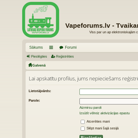
Vapeforums.lv - Tvaika
Viss par un ap elektroniskajām c
Sākums
Forumi
Pieslēgties
aī
Reģistrēties
Galvenā
sn
es
Lai apskatītu profilus, jums nepieciešams reģistrē
Lietotājvārds:
Parole:
Aizmirsu paroli
Izsūtīt vēlreiz aktivizācijas epastu
Atcerēties mani
Slēpt mani šajā sesijā