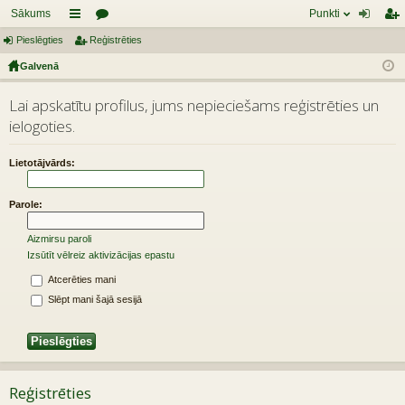
Sākums
Punkti
Pieslēgties
aī
Reģistrēties
or
ie
eģ
Galvenā
sn
u
sl
ist
es
mi
ēg
rēt
Lai apskatītu profilus, jums nepieciešams reģistrēties un
ielogoties.
tie
ie
s
s
Lietotājvārds:
Parole:
Aizmirsu paroli
Izsūtīt vēlreiz aktivizācijas epastu
Atcerēties mani
Slēpt mani šajā sesijā
Reģistrēties