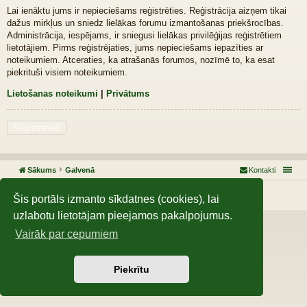
Lai ienāktu jums ir nepieciešams reģistrēties. Reģistrācija aizņem tikai
dažus mirkļus un sniedz lielākas forumu izmantošanas priekšrocības.
Administrācija, iespējams, ir sniegusi lielākas privilēģijas reģistrētiem
lietotājiem. Pirms reģistrējaties, jums nepieciešams iepazīties ar
noteikumiem. Atceraties, ka atrašanās forumos, nozīmē to, ka esat
piekrituši visiem noteikumiem.
Lietošanas noteikumi
|
Privātums
Reģistrēties
Sākums
Galvenā
Kontakti
Darbojas, izmantojot
phpBB
® Forum Software © phpBB Limited
Šis portāls izmanto sīkdatnes (cookies), lai
uzlabotu lietotājam pieejamos pakalpojumus.
Vairāk par cepumiem
Piekrītu