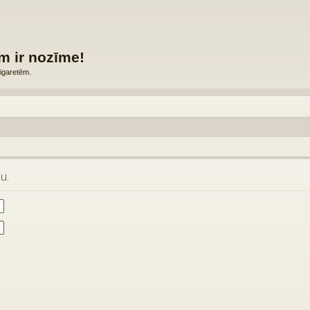
m ir nozīme!
igaretēm.
u.