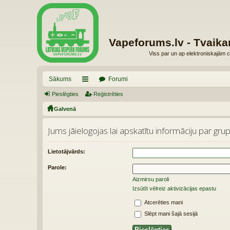
Vapeforums.lv - Tvaika
Viss par un ap elektroniskajām c
Sākums
Forumi
Pieslēgties
aī
Reģistrēties
Galvenā
sn
es
Jums jāielogojas lai apskatītu informāciju par grup
Lietotājvārds:
Parole:
Aizmirsu paroli
Izsūtīt vēlreiz aktivizācijas epastu
Atcerēties mani
Slēpt mani šajā sesijā