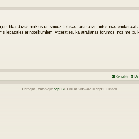
zņem tikai dažus mirkļus un sniedz lielākas forumu izmantošanas priekšrocības.
šams iepazīties ar noteikumiem. Atceraties, ka atrašanās forumos, nozīmē to, 
Kontakti
Dz
Darbojas, izmantojot
phpBB
® Forum Software © phpBB Limited