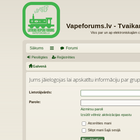
Vapeforums.lv - Tvaika
Viss par un ap elektroniskajām c
Sākums
Forumi
Pieslēgties
aī
Reģistrēties
Galvenā
sn
es
Jums jāielogojas lai apskatītu informāciju par grup
Lietotājvārds:
Parole:
Aizmirsu paroli
Izsūtīt vēlreiz aktivizācijas epastu
Atcerēties mani
Slēpt mani šajā sesijā