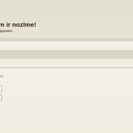
m ir nozīme!
igaretēm.
u.