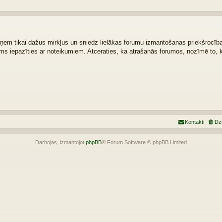
zņem tikai dažus mirkļus un sniedz lielākas forumu izmantošanas priekšrocības.
šams iepazīties ar noteikumiem. Atceraties, ka atrašanās forumos, nozīmē to, 
Kontakti
Dz
Darbojas, izmantojot
phpBB
® Forum Software © phpBB Limited