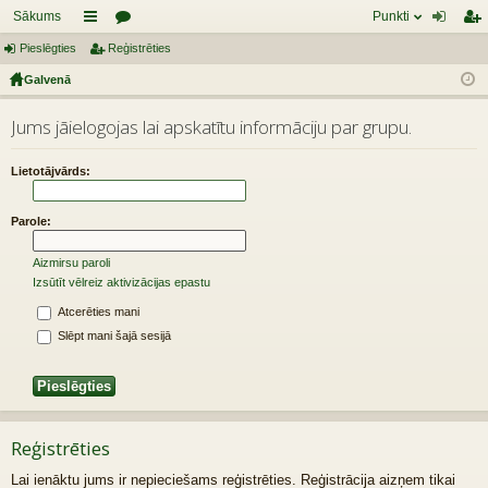
Sākums
Punkti
Pieslēgties
aī
Reģistrēties
or
ie
eģ
Galvenā
sn
u
sl
ist
es
mi
ēg
rēt
Jums jāielogojas lai apskatītu informāciju par grupu.
tie
ie
Lietotājvārds:
s
s
Parole:
Aizmirsu paroli
Izsūtīt vēlreiz aktivizācijas epastu
Atcerēties mani
Slēpt mani šajā sesijā
Reģistrēties
Lai ienāktu jums ir nepieciešams reģistrēties. Reģistrācija aizņem tikai