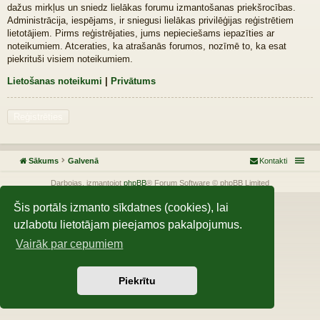
dažus mirkļus un sniedz lielākas forumu izmantošanas priekšrocības.
Administrācija, iespējams, ir sniegusi lielākas privilēģijas reģistrētiem
lietotājiem. Pirms reģistrējaties, jums nepieciešams iepazīties ar
noteikumiem. Atceraties, ka atrašanās forumos, nozīmē to, ka esat
piekrituši visiem noteikumiem.
Lietošanas noteikumi
|
Privātums
Reģistrēties
Sākums
Galvenā
Kontakti
Darbojas, izmantojot
phpBB
® Forum Software © phpBB Limited
Šis portāls izmanto sīkdatnes (cookies), lai
uzlabotu lietotājam pieejamos pakalpojumus.
Vairāk par cepumiem
Piekrītu