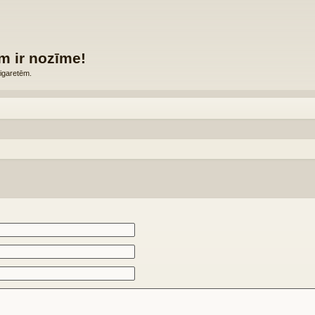
m ir nozīme!
igaretēm.