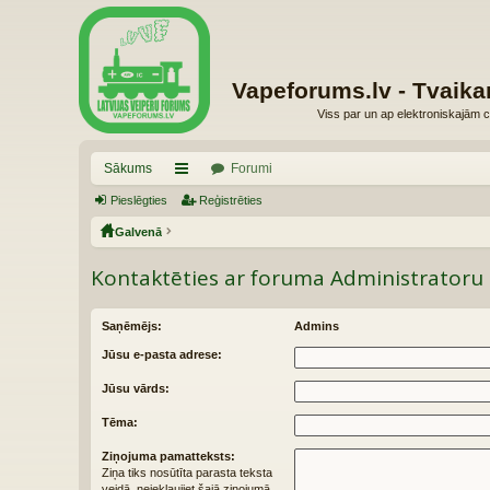
Vapeforums.lv - Tvaika
Viss par un ap elektroniskajām c
Sākums
Forumi
Pieslēgties
aī
Reģistrēties
Galvenā
sn
es
Kontaktēties ar foruma Administratoru
Saņēmējs:
Admins
Jūsu e-pasta adrese:
Jūsu vārds:
Tēma:
Ziņojuma pamatteksts:
Ziņa tiks nosūtīta parasta teksta
veidā, neiekļaujiet šajā ziņojumā