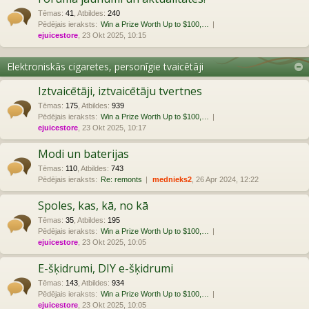
Tēmas
:
41
,
Atbildes
:
240
Pēdējais ieraksts:
Win a Prize Worth Up to $100,…
ejuicestore
, 23 Okt 2025, 10:15
Elektroniskās cigaretes, personīgie tvaicētāji
Iztvaicētāji, iztvaicētāju tvertnes
Tēmas
:
175
,
Atbildes
:
939
Pēdējais ieraksts:
Win a Prize Worth Up to $100,…
ejuicestore
, 23 Okt 2025, 10:17
Modi un baterijas
Tēmas
:
110
,
Atbildes
:
743
Pēdējais ieraksts:
Re: remonts
mednieks2
, 26 Apr 2024, 12:22
Spoles, kas, kā, no kā
Tēmas
:
35
,
Atbildes
:
195
Pēdējais ieraksts:
Win a Prize Worth Up to $100,…
ejuicestore
, 23 Okt 2025, 10:05
E-šķidrumi, DIY e-šķidrumi
Tēmas
:
143
,
Atbildes
:
934
Pēdējais ieraksts:
Win a Prize Worth Up to $100,…
ejuicestore
, 23 Okt 2025, 10:05