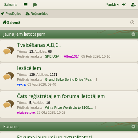
Sākums
Punkti
Pieslēgties
aī
Reģistrēties
or
ie
eģ
Galvenā
sn
u
sl
ist
es
mi
ēg
rēt
Jaunajiem lietotājiem
tie
ie
Tvaicēšanas A,B,C...
s
s
Tēmas
:
13
,
Atbildes
:
68
Pēdējais ieraksts:
SKE USA
Allen1314
, 05 Feb 2026, 10:10
Iesācējiem
Tēmas
:
139
,
Atbildes
:
1271
Pēdējais ieraksts:
Grand Seiko Spring Drive "Pea…
yexra
, 03 Aug 2026, 09:40
Čats reģistrētajiem foruma lietotājiem
Tēmas
:
5
,
Atbildes
:
16
Pēdējais ieraksts:
Win a Prize Worth Up to $100,…
ejuicestore
, 23 Okt 2025, 10:02
Forums
Foruma jaunumi un aktualitātes!