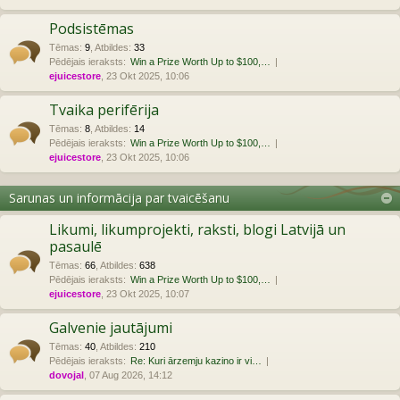
Podsistēmas
Tēmas
:
9
,
Atbildes
:
33
Pēdējais ieraksts:
Win a Prize Worth Up to $100,…
ejuicestore
, 23 Okt 2025, 10:06
Tvaika perifērija
Tēmas
:
8
,
Atbildes
:
14
Pēdējais ieraksts:
Win a Prize Worth Up to $100,…
ejuicestore
, 23 Okt 2025, 10:06
Sarunas un informācija par tvaicēšanu
Likumi, likumprojekti, raksti, blogi Latvijā un
pasaulē
Tēmas
:
66
,
Atbildes
:
638
Pēdējais ieraksts:
Win a Prize Worth Up to $100,…
ejuicestore
, 23 Okt 2025, 10:07
Galvenie jautājumi
Tēmas
:
40
,
Atbildes
:
210
Pēdējais ieraksts:
Re: Kuri ārzemju kazino ir vi…
dovojal
, 07 Aug 2026, 14:12