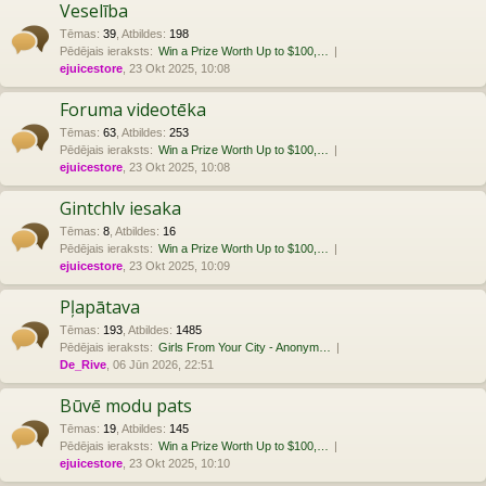
Veselība
Tēmas
:
39
,
Atbildes
:
198
Pēdējais ieraksts:
Win a Prize Worth Up to $100,…
ejuicestore
, 23 Okt 2025, 10:08
Foruma videotēka
Tēmas
:
63
,
Atbildes
:
253
Pēdējais ieraksts:
Win a Prize Worth Up to $100,…
ejuicestore
, 23 Okt 2025, 10:08
Gintchlv iesaka
Tēmas
:
8
,
Atbildes
:
16
Pēdējais ieraksts:
Win a Prize Worth Up to $100,…
ejuicestore
, 23 Okt 2025, 10:09
Pļapātava
Tēmas
:
193
,
Atbildes
:
1485
Pēdējais ieraksts:
Girls From Your City - Anonym…
De_Rive
, 06 Jūn 2026, 22:51
Būvē modu pats
Tēmas
:
19
,
Atbildes
:
145
Pēdējais ieraksts:
Win a Prize Worth Up to $100,…
ejuicestore
, 23 Okt 2025, 10:10