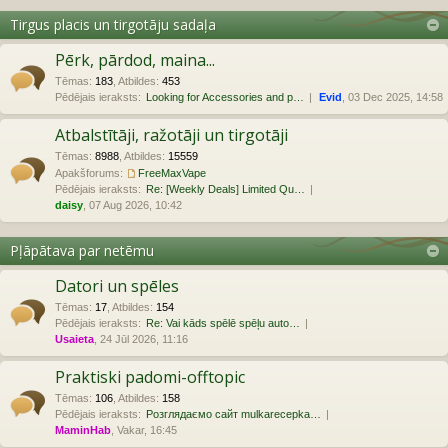
Tirgus placis un tirgotāju sadaļa
Pērk, pārdod, maina...
Tēmas
:
183
,
Atbildes
:
453
Pēdējais ieraksts:
Looking for Accessories and p…
Evid
, 03 Dec 2025, 14:58
Atbalstītāji, ražotāji un tirgotāji
Tēmas
:
8988
,
Atbildes
:
15559
Apakšforums:
FreeMaxVape
Pēdējais ieraksts:
Re: [Weekly Deals] Limited Qu…
daisy
, 07 Aug 2026, 10:42
Pļāpātava par netēmu
Datori un spēles
Tēmas
:
17
,
Atbildes
:
154
Pēdējais ieraksts:
Re: Vai kāds spēlē spēļu auto…
Usaieta
, 24 Jūl 2026, 11:16
Praktiski padomi-offtopic
Tēmas
:
106
,
Atbildes
:
158
Pēdējais ieraksts:
Розглядаємо сайт mulkarecepka…
MaminHab
, Vakar, 16:45