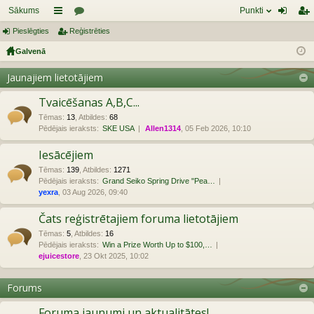
Sākums
Punkti
Pieslēgties
aī
Reģistrēties
or
ie
eģ
Galvenā
sn
u
sl
ist
es
mi
ēg
rēt
Jaunajiem lietotājiem
tie
ie
Tvaicēšanas A,B,C...
s
s
Tēmas
:
13
,
Atbildes
:
68
Pēdējais ieraksts:
SKE USA
Allen1314
, 05 Feb 2026, 10:10
Iesācējiem
Tēmas
:
139
,
Atbildes
:
1271
Pēdējais ieraksts:
Grand Seiko Spring Drive "Pea…
yexra
, 03 Aug 2026, 09:40
Čats reģistrētajiem foruma lietotājiem
Tēmas
:
5
,
Atbildes
:
16
Pēdējais ieraksts:
Win a Prize Worth Up to $100,…
ejuicestore
, 23 Okt 2025, 10:02
Forums
Foruma jaunumi un aktualitātes!