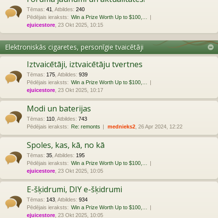
Tēmas
:
41
,
Atbildes
:
240
Pēdējais ieraksts:
Win a Prize Worth Up to $100,…
ejuicestore
, 23 Okt 2025, 10:15
Elektroniskās cigaretes, personīgie tvaicētāji
Iztvaicētāji, iztvaicētāju tvertnes
Tēmas
:
175
,
Atbildes
:
939
Pēdējais ieraksts:
Win a Prize Worth Up to $100,…
ejuicestore
, 23 Okt 2025, 10:17
Modi un baterijas
Tēmas
:
110
,
Atbildes
:
743
Pēdējais ieraksts:
Re: remonts
mednieks2
, 26 Apr 2024, 12:22
Spoles, kas, kā, no kā
Tēmas
:
35
,
Atbildes
:
195
Pēdējais ieraksts:
Win a Prize Worth Up to $100,…
ejuicestore
, 23 Okt 2025, 10:05
E-šķidrumi, DIY e-šķidrumi
Tēmas
:
143
,
Atbildes
:
934
Pēdējais ieraksts:
Win a Prize Worth Up to $100,…
ejuicestore
, 23 Okt 2025, 10:05