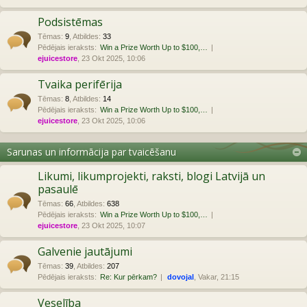
Podsistēmas
Tēmas
:
9
,
Atbildes
:
33
Pēdējais ieraksts:
Win a Prize Worth Up to $100,…
ejuicestore
, 23 Okt 2025, 10:06
Tvaika perifērija
Tēmas
:
8
,
Atbildes
:
14
Pēdējais ieraksts:
Win a Prize Worth Up to $100,…
ejuicestore
, 23 Okt 2025, 10:06
Sarunas un informācija par tvaicēšanu
Likumi, likumprojekti, raksti, blogi Latvijā un
pasaulē
Tēmas
:
66
,
Atbildes
:
638
Pēdējais ieraksts:
Win a Prize Worth Up to $100,…
ejuicestore
, 23 Okt 2025, 10:07
Galvenie jautājumi
Tēmas
:
39
,
Atbildes
:
207
Pēdējais ieraksts:
Re: Kur pērkam?
dovojal
, Vakar, 21:15
Veselība