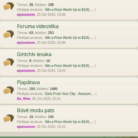
Tēmas
:
39
,
Atbildes
:
198
Pēdējais ieraksts:
Win a Prize Worth Up to $100,…
ejuicestore
, 23 Okt 2025, 10:08
Foruma videotēka
Tēmas
:
63
,
Atbildes
:
253
Pēdējais ieraksts:
Win a Prize Worth Up to $100,…
ejuicestore
, 23 Okt 2025, 10:08
Gintchlv iesaka
Tēmas
:
8
,
Atbildes
:
16
Pēdējais ieraksts:
Win a Prize Worth Up to $100,…
ejuicestore
, 23 Okt 2025, 10:09
Pļapātava
Tēmas
:
193
,
Atbildes
:
1485
Pēdējais ieraksts:
Girls From Your City - Anonym…
De_Rive
, 06 Jūn 2026, 22:51
Būvē modu pats
Tēmas
:
19
,
Atbildes
:
145
Pēdējais ieraksts:
Win a Prize Worth Up to $100,…
ejuicestore
, 23 Okt 2025, 10:10