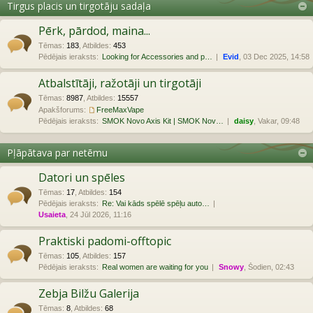
Tirgus placis un tirgotāju sadaļa
Pērk, pārdod, maina...
Tēmas
:
183
,
Atbildes
:
453
Pēdējais ieraksts:
Looking for Accessories and p…
Evid
, 03 Dec 2025, 14:58
Atbalstītāji, ražotāji un tirgotāji
Tēmas
:
8987
,
Atbildes
:
15557
Apakšforums:
FreeMaxVape
Pēdējais ieraksts:
SMOK Novo Axis Kit | SMOK Nov…
daisy
, Vakar, 09:48
Pļāpātava par netēmu
Datori un spēles
Tēmas
:
17
,
Atbildes
:
154
Pēdējais ieraksts:
Re: Vai kāds spēlē spēļu auto…
Usaieta
, 24 Jūl 2026, 11:16
Praktiski padomi-offtopic
Tēmas
:
105
,
Atbildes
:
157
Pēdējais ieraksts:
Real women are waiting for you
Snowy
, Šodien, 02:43
Zebja Bilžu Galerija
Tēmas
:
8
,
Atbildes
:
68