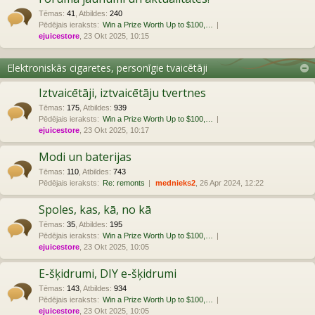
Tēmas
:
41
,
Atbildes
:
240
Pēdējais ieraksts:
Win a Prize Worth Up to $100,…
ejuicestore
, 23 Okt 2025, 10:15
Elektroniskās cigaretes, personīgie tvaicētāji
Iztvaicētāji, iztvaicētāju tvertnes
Tēmas
:
175
,
Atbildes
:
939
Pēdējais ieraksts:
Win a Prize Worth Up to $100,…
ejuicestore
, 23 Okt 2025, 10:17
Modi un baterijas
Tēmas
:
110
,
Atbildes
:
743
Pēdējais ieraksts:
Re: remonts
mednieks2
, 26 Apr 2024, 12:22
Spoles, kas, kā, no kā
Tēmas
:
35
,
Atbildes
:
195
Pēdējais ieraksts:
Win a Prize Worth Up to $100,…
ejuicestore
, 23 Okt 2025, 10:05
E-šķidrumi, DIY e-šķidrumi
Tēmas
:
143
,
Atbildes
:
934
Pēdējais ieraksts:
Win a Prize Worth Up to $100,…
ejuicestore
, 23 Okt 2025, 10:05