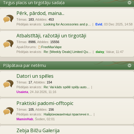
Tirgus placis un tirgotāju sadaļa
Pērk, pārdod, maina...
Tēmas
:
183
,
Atbildes
:
453
Pēdējais ieraksts:
Looking for Accessories and p…
Evid
, 03 Dec 2025, 14:58
Atbalstītāji, ražotāji un tirgotāji
Tēmas
:
8986
,
Atbildes
:
15556
Apakšforums:
FreeMaxVape
Pēdējais ieraksts:
Re: [Weekly Deals] Limited Qu…
daisy
, Vakar, 11:47
Pļāpātava par netēmu
Datori un spēles
Tēmas
:
17
,
Atbildes
:
154
Pēdējais ieraksts:
Re: Vai kāds spēlē spēļu auto…
Usaieta
, 24 Jūl 2026, 11:16
Praktiski padomi-offtopic
Tēmas
:
105
,
Atbildes
:
156
Pēdējais ieraksts:
Найрізноманітніші практичні п…
MaminHab
, Šodien, 02:01
Zebja Bilžu Galerija