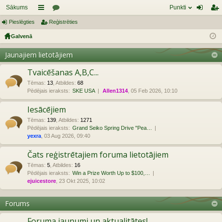
Sākums
Punkti
Pieslēgties
aī
Reģistrēties
or
ie
eģ
Galvenā
sn
u
sl
ist
es
mi
ēg
rēt
Jaunajiem lietotājiem
tie
ie
Tvaicēšanas A,B,C...
s
s
Tēmas
:
13
,
Atbildes
:
68
Pēdējais ieraksts:
SKE USA
Allen1314
, 05 Feb 2026, 10:10
Iesācējiem
Tēmas
:
139
,
Atbildes
:
1271
Pēdējais ieraksts:
Grand Seiko Spring Drive "Pea…
yexra
, 03 Aug 2026, 09:40
Čats reģistrētajiem foruma lietotājiem
Tēmas
:
5
,
Atbildes
:
16
Pēdējais ieraksts:
Win a Prize Worth Up to $100,…
ejuicestore
, 23 Okt 2025, 10:02
Forums
Foruma jaunumi un aktualitātes!