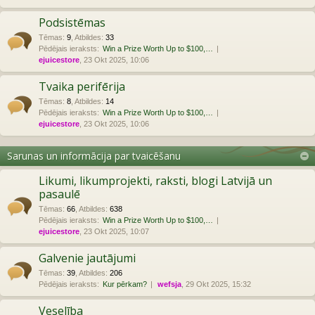
Podsistēmas
Tēmas
:
9
,
Atbildes
:
33
Pēdējais ieraksts:
Win a Prize Worth Up to $100,…
ejuicestore
, 23 Okt 2025, 10:06
Tvaika perifērija
Tēmas
:
8
,
Atbildes
:
14
Pēdējais ieraksts:
Win a Prize Worth Up to $100,…
ejuicestore
, 23 Okt 2025, 10:06
Sarunas un informācija par tvaicēšanu
Likumi, likumprojekti, raksti, blogi Latvijā un
pasaulē
Tēmas
:
66
,
Atbildes
:
638
Pēdējais ieraksts:
Win a Prize Worth Up to $100,…
ejuicestore
, 23 Okt 2025, 10:07
Galvenie jautājumi
Tēmas
:
39
,
Atbildes
:
206
Pēdējais ieraksts:
Kur pērkam?
wefsja
, 29 Okt 2025, 15:32
Veselība