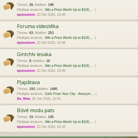
Tēmas
:
39
,
Atbildes
:
198
Pēdējais ieraksts:
Win a Prize Worth Up to $100,…
ejuicestore
, 23 Okt 2025, 10:08
Foruma videotēka
Tēmas
:
63
,
Atbildes
:
253
Pēdējais ieraksts:
Win a Prize Worth Up to $100,…
ejuicestore
, 23 Okt 2025, 10:08
Gintchlv iesaka
Tēmas
:
8
,
Atbildes
:
16
Pēdējais ieraksts:
Win a Prize Worth Up to $100,…
ejuicestore
, 23 Okt 2025, 10:09
Pļapātava
Tēmas
:
193
,
Atbildes
:
1485
Pēdējais ieraksts:
Girls From Your City - Anonym…
De_Rive
, 06 Jūn 2026, 22:51
Būvē modu pats
Tēmas
:
19
,
Atbildes
:
145
Pēdējais ieraksts:
Win a Prize Worth Up to $100,…
ejuicestore
, 23 Okt 2025, 10:10