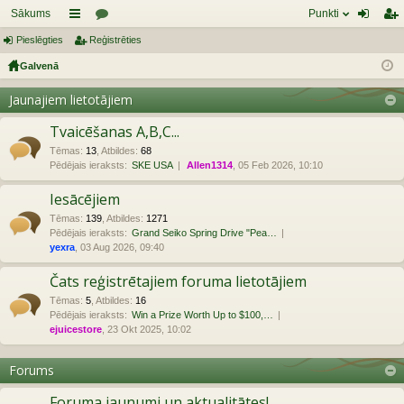
Sākums
Punkti
Pieslēgties
aī
Reģistrēties
or
ie
eģ
Galvenā
sn
u
sl
ist
es
mi
ēg
rēt
Jaunajiem lietotājiem
tie
ie
Tvaicēšanas A,B,C...
s
s
Tēmas
:
13
,
Atbildes
:
68
Pēdējais ieraksts:
SKE USA
Allen1314
, 05 Feb 2026, 10:10
Iesācējiem
Tēmas
:
139
,
Atbildes
:
1271
Pēdējais ieraksts:
Grand Seiko Spring Drive "Pea…
yexra
, 03 Aug 2026, 09:40
Čats reģistrētajiem foruma lietotājiem
Tēmas
:
5
,
Atbildes
:
16
Pēdējais ieraksts:
Win a Prize Worth Up to $100,…
ejuicestore
, 23 Okt 2025, 10:02
Forums
Foruma jaunumi un aktualitātes!