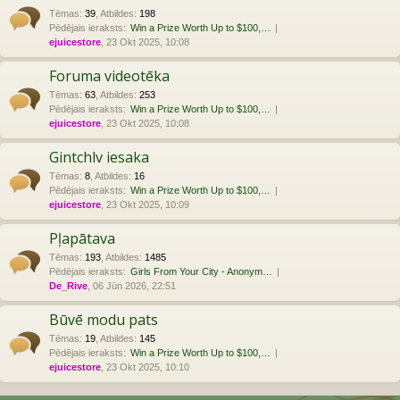
Tēmas
:
39
,
Atbildes
:
198
Pēdējais ieraksts:
Win a Prize Worth Up to $100,…
ejuicestore
, 23 Okt 2025, 10:08
Foruma videotēka
Tēmas
:
63
,
Atbildes
:
253
Pēdējais ieraksts:
Win a Prize Worth Up to $100,…
ejuicestore
, 23 Okt 2025, 10:08
Gintchlv iesaka
Tēmas
:
8
,
Atbildes
:
16
Pēdējais ieraksts:
Win a Prize Worth Up to $100,…
ejuicestore
, 23 Okt 2025, 10:09
Pļapātava
Tēmas
:
193
,
Atbildes
:
1485
Pēdējais ieraksts:
Girls From Your City - Anonym…
De_Rive
, 06 Jūn 2026, 22:51
Būvē modu pats
Tēmas
:
19
,
Atbildes
:
145
Pēdējais ieraksts:
Win a Prize Worth Up to $100,…
ejuicestore
, 23 Okt 2025, 10:10