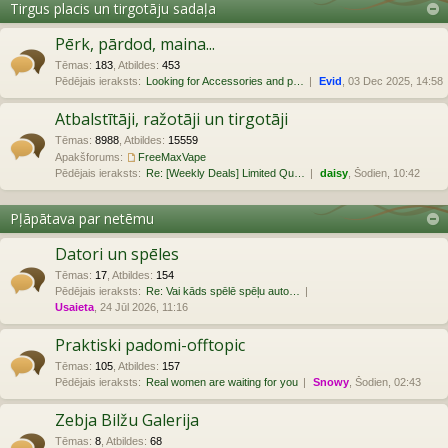
Tirgus placis un tirgotāju sadaļa
Pērk, pārdod, maina...
Tēmas
:
183
,
Atbildes
:
453
Pēdējais ieraksts:
Looking for Accessories and p…
Evid
, 03 Dec 2025, 14:58
Atbalstītāji, ražotāji un tirgotāji
Tēmas
:
8988
,
Atbildes
:
15559
Apakšforums:
FreeMaxVape
Pēdējais ieraksts:
Re: [Weekly Deals] Limited Qu…
daisy
, Šodien, 10:42
Pļāpātava par netēmu
Datori un spēles
Tēmas
:
17
,
Atbildes
:
154
Pēdējais ieraksts:
Re: Vai kāds spēlē spēļu auto…
Usaieta
, 24 Jūl 2026, 11:16
Praktiski padomi-offtopic
Tēmas
:
105
,
Atbildes
:
157
Pēdējais ieraksts:
Real women are waiting for you
Snowy
, Šodien, 02:43
Zebja Bilžu Galerija
Tēmas
:
8
,
Atbildes
:
68