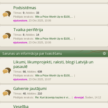
Podsistēmas
Tēmas
:
9
,
Atbildes
:
33
Pēdējais ieraksts:
Win a Prize Worth Up to $100,…
ejuicestore
, 23 Okt 2025, 10:06
Tvaika perifērija
Tēmas
:
8
,
Atbildes
:
14
Pēdējais ieraksts:
Win a Prize Worth Up to $100,…
ejuicestore
, 23 Okt 2025, 10:06
Sarunas un informācija par tvaicēšanu
Likumi, likumprojekti, raksti, blogi Latvijā un
pasaulē
Tēmas
:
66
,
Atbildes
:
638
Pēdējais ieraksts:
Win a Prize Worth Up to $100,…
ejuicestore
, 23 Okt 2025, 10:07
Galvenie jautājumi
Tēmas
:
40
,
Atbildes
:
210
Pēdējais ieraksts:
Re: Kuri ārzemju kazino ir vi…
dovojal
, Šodien, 14:12
Veselība