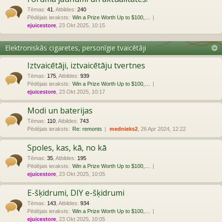
Tēmas
:
41
,
Atbildes
:
240
Pēdējais ieraksts:
Win a Prize Worth Up to $100,…
ejuicestore
, 23 Okt 2025, 10:15
Elektroniskās cigaretes, personīgie tvaicētāji
Iztvaicētāji, iztvaicētāju tvertnes
Tēmas
:
175
,
Atbildes
:
939
Pēdējais ieraksts:
Win a Prize Worth Up to $100,…
ejuicestore
, 23 Okt 2025, 10:17
Modi un baterijas
Tēmas
:
110
,
Atbildes
:
743
Pēdējais ieraksts:
Re: remonts
mednieks2
, 26 Apr 2024, 12:22
Spoles, kas, kā, no kā
Tēmas
:
35
,
Atbildes
:
195
Pēdējais ieraksts:
Win a Prize Worth Up to $100,…
ejuicestore
, 23 Okt 2025, 10:05
E-šķidrumi, DIY e-šķidrumi
Tēmas
:
143
,
Atbildes
:
934
Pēdējais ieraksts:
Win a Prize Worth Up to $100,…
ejuicestore
, 23 Okt 2025, 10:05